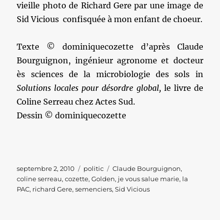
vieille photo de Richard Gere par une image de
Sid Vicious confisquée à mon enfant de choeur.
Texte © dominiquecozette d’après Claude
Bourguignon, ingénieur agronome et docteur
ès sciences de la microbiologie des sols in
Solutions locales pour désordre global,
le livre de
Coline Serreau chez Actes Sud.
Dessin © dominiquecozette
Publié
Catégories
Étiquettes
septembre 2, 2010
politic
Claude Bourguignon
,
le
coline serreau
,
cozette
,
Golden
,
je vous salue marie
,
la
PAC
,
richard Gere
,
semenciers
,
Sid Vicious