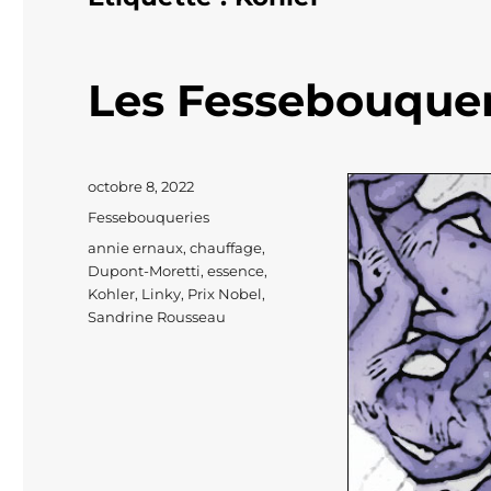
Les Fessebouquer
Publié
octobre 8, 2022
le
Catégories
Fessebouqueries
Étiquettes
annie ernaux
,
chauffage
,
Dupont-Moretti
,
essence
,
Kohler
,
Linky
,
Prix Nobel
,
Sandrine Rousseau