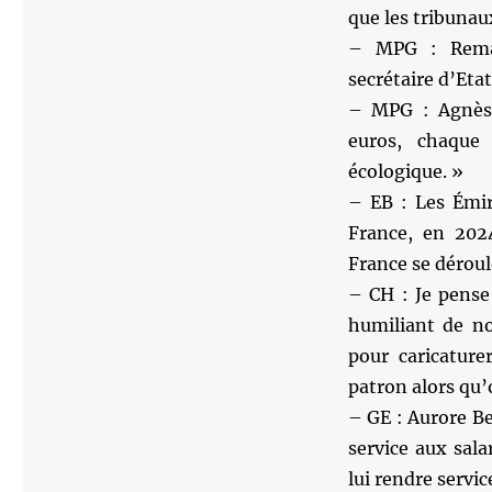
que les tribunau
– MPG : Reman
secrétaire d’Eta
– MPG : Agnès 
euros, chaque
écologique. »
– EB : Les Émir
France, en 2024
France se déroul
– CH : Je pense 
humiliant de no
pour caricature
patron alors qu’o
– GE : Aurore B
service aux sal
lui rendre servic