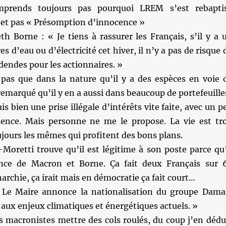
prends toujours pas pourquoi LREM s’est rebapti
 et pas « Présomption d’innocence »
h Borne : « Je tiens à rassurer les Français, s’il y a 
s d’eau ou d’électricité cet hiver, il n’y a pas de risque 
dendes pour les actionnaires. »
a pas que dans la nature qu’il y a des espèces en voie 
 remarqué qu’il y en a aussi dans beaucoup de portefeuille
is bien une prise illégale d’intérêts vite faite, avec un p
luence. Mais personne ne me le propose. La vie est tr
oujours les mêmes qui profitent des bons plans.
oretti trouve qu’il est légitime à son poste parce qu’
ance de Macron et Borne. Ça fait deux Français sur 
archie, ça irait mais en démocratie ça fait court…
Le Maire annonce la nationalisation du groupe Dama
aux enjeux climatiques et énergétiques actuels. »
es macronistes mettre des cols roulés, du coup j’en dédu