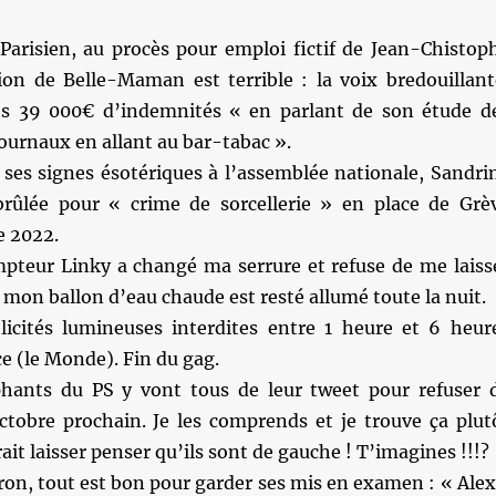
Parisien, au procès pour emploi fictif de Jean-Chistop
tion de Belle-Maman est terrible : la voix bredouillant
 ses 39 000€ d’indemnités « en parlant de son étude d
ournaux en allant au bar-tabac ».
 ses signes ésotériques à l’assemblée nationale, Sandri
rûlée pour « crime de sorcellerie » en place de Grè
e 2022.
teur Linky a changé ma serrure et refuse de me laiss
 mon ballon d’eau chaude est resté allumé toute la nuit.
icités lumineuses interdites entre 1 heure et 6 heur
e (le Monde). Fin du gag.
hants du PS y vont tous de leur tweet pour refuser 
ctobre prochain. Je les comprends et je trouve ça plut
ait laisser penser qu’ils sont de gauche ! T’imagines !!!?
on, tout est bon pour garder ses mis en examen : « Alex