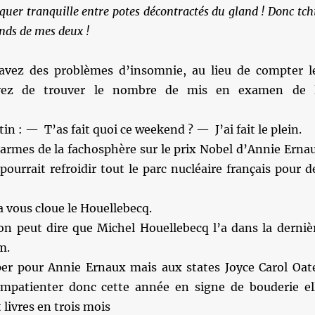
nquer tranquille entre potes décontractés du gland ! Donc tch
ends de mes deux !
avez des problèmes d’insomnie, au lieu de compter l
yez de trouver le nombre de mis en examen de 
in : — T’as fait quoi ce weekend ? — J’ai fait le plein.
larmes de la fachosphère sur le prix Nobel d’Annie Erna
pourrait refroidir tout le parc nucléaire français pour d
a vous cloue le Houellebecq.
on peut dire que Michel Houellebecq l’a dans la derniè
m.
per pour Annie Ernaux mais aux states Joyce Carol Oat
mpatienter donc cette année en signe de bouderie el
 livres en trois mois