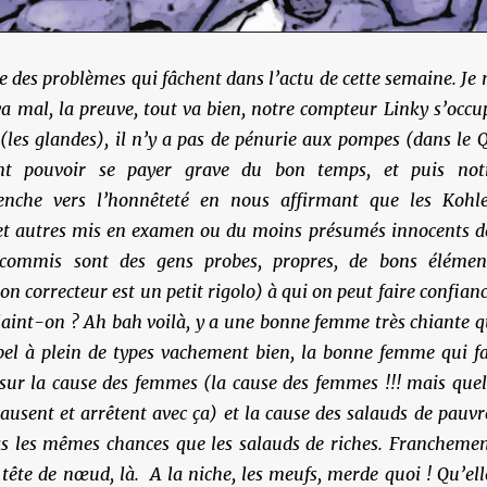
 des problèmes qui fâchent dans l’actu de cette semaine. Je 
va mal, la preuve, tout va bien, notre compteur Linky s’occu
(les glandes), il n’y a pas de pénurie aux pompes (dans le Q
nt pouvoir se payer grave du bon temps, et puis not
nche vers l’honnêteté en nous affirmant que les Kohle
t autres mis en examen ou du moins présumés innocents d
t commis sont des gens probes, propres, de bons élémen
 correcteur est un petit rigolo) à qui on peut faire confianc
laint-on ? Ah bah voilà, y a une bonne femme très chiante q
bel à plein de types vachement bien, la bonne femme qui fa
 sur la cause des femmes (la cause des femmes !!! mais quel
causent et arrêtent avec ça) et la cause des salauds de pauvr
as les mêmes chances que les salauds de riches. Franchemen
tête de nœud, là. A la niche, les meufs, merde quoi ! Qu’ell