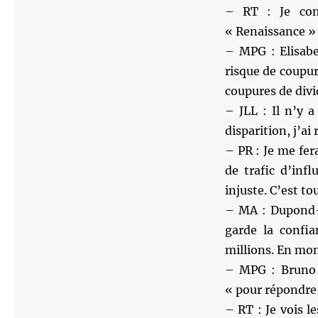
– RT : Je com
« Renaissance »
– MPG : Elisabet
risque de coupure
coupures de divi
– JLL : Il n’y 
disparition, j’ai
– PR : Je me fera
de trafic d’inf
injuste. C’est t
– MA : Dupond-M
garde la confi
millions. En mon
– MPG : Bruno 
« pour répondre 
– RT : Je vois l