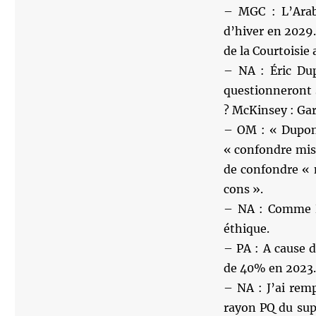
– MGC : L’Arabi
d’hiver en 2029.
de la Courtoisie 
– NA : Éric Dup
questionneront 
? McKinsey : Gard
– OM : « Dupond
« confondre mise
de confondre « 
cons ».
– NA : Comme Du
éthique.
– PA : A cause d
de 40% en 2023. 
– NA : J’ai remp
rayon PQ du sup