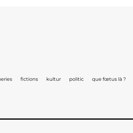
eries
fictions
kultur
politic
que fœtus là ?