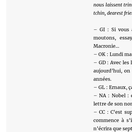
nous laissent tri
tchin, dearest fri
– GI : Si vous 
moutons, essa
Macronie…
– OK : Lundi mat
– GD : Avec les 
aujourd’hui, on 
années.
– GL : Ernaux, ç
– NA : Nobel : 
lettre de son no
– CC : C’est su
commence à s’i
n’écrira que sept