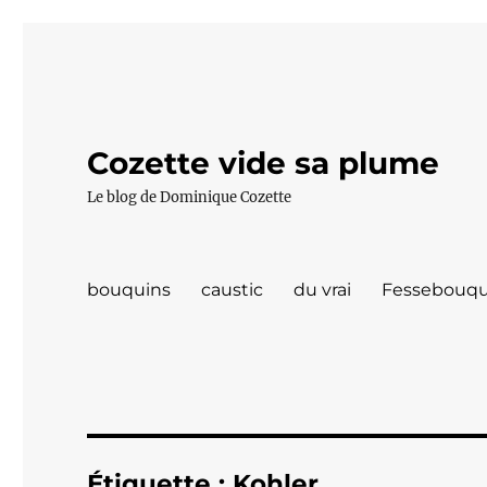
Cozette vide sa plume
Le blog de Dominique Cozette
bouquins
caustic
du vrai
Fessebouqu
Étiquette :
Kohler