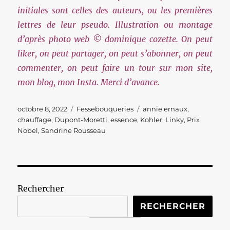
initiales sont celles des auteurs, ou les premières
lettres de leur pseudo. Illustration ou montage
d’après photo web © dominique cozette. On peut
liker, on peut partager, on peut s’abonner, on peut
commenter, on peut faire un tour sur mon site,
mon blog, mon Insta. Merci d’avance.
Publié
Catégories
Étiquettes
octobre 8, 2022
Fessebouqueries
annie ernaux
,
le
chauffage
,
Dupont-Moretti
,
essence
,
Kohler
,
Linky
,
Prix
Nobel
,
Sandrine Rousseau
Rechercher
RECHERCHER