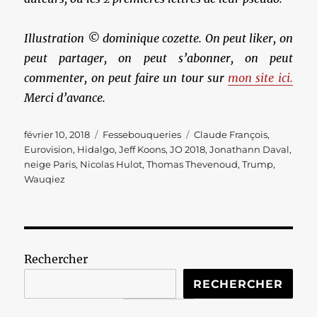
Illustration © dominique cozette. On peut liker, on
peut partager, on peut s’abonner, on peut
commenter, on peut faire un tour sur
mon site ici.
Merci d’avance.
Publié
Catégories
Étiquettes
février 10, 2018
Fessebouqueries
Claude François
,
le
Eurovision
,
Hidalgo
,
Jeff Koons
,
JO 2018
,
Jonathann Daval
,
neige Paris
,
Nicolas Hulot
,
Thomas Thevenoud
,
Trump
,
Wauqiez
Rechercher
RECHERCHER