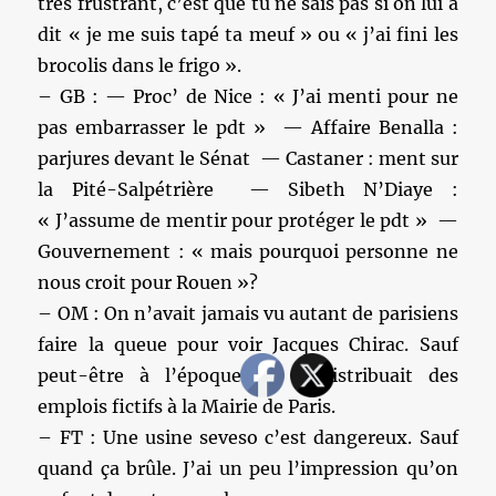
très frustrant, c’est que tu ne sais pas si on lui a
dit « je me suis tapé ta meuf » ou « j’ai fini les
brocolis dans le frigo ».
– GB : — Proc’ de Nice : « J’ai menti pour ne
pas embarrasser le pdt » — Affaire Benalla :
parjures devant le Sénat — Castaner : ment sur
la Pité-Salpétrière — Sibeth N’Diaye :
« J’assume de mentir pour protéger le pdt » —
Gouvernement : « mais pourquoi personne ne
nous croit pour Rouen »?
– OM : On n’avait jamais vu autant de parisiens
faire la queue pour voir Jacques Chirac. Sauf
peut-être à l’époque où il distribuait des
emplois fictifs à la Mairie de Paris.
– FT : Une usine seveso c’est dangereux. Sauf
quand ça brûle. J’ai un peu l’impression qu’on