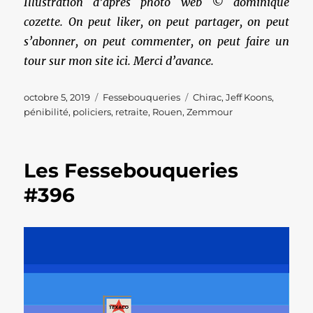
Illustration d’après photo web © dominique
cozette. On peut liker, on peut partager, on peut
s’abonner, on peut commenter, on peut faire un
tour sur mon site ici. Merci d’avance.
Publié
Catégories
Étiquettes
octobre 5, 2019
Fessebouqueries
Chirac
,
Jeff Koons
,
le
pénibilité
,
policiers
,
retraite
,
Rouen
,
Zemmour
Les Fessebouqueries
#396