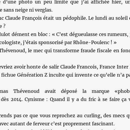
 d’une photo un peu limite que j’ai affichée hier, u
 sans neige ni verglas.
nc Claude François était un pédophile. Le lundi au soleil 
e ?
ulot dément en bloc : « C’est dégueulasse ces rumeurs, 
écologiste, j’étais sponsorisé par Rhône-Poulenc ! »
hévenoud, le mec qui transforme fraude fiscale en fon
riez avoir honte de salir Claude Francois, France Inter 
 fichue Génération Z inculte qui invente ce qu’elle n’a p
as Thévenoud avait déposé la marque «phob
dès 2014. Cynisme : Quand il y a du fric à se faire ça 
ends pas ce que vous reprochez au curling, des mecs q
 avec autant de ferveur c’est proprement fascinant.