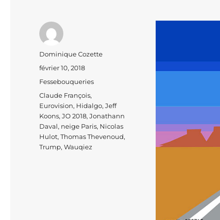
Auteur
Dominique Cozette
Publié
février 10, 2018
le
Catégories
Fessebouqueries
Étiquettes
Claude François
,
Eurovision
,
Hidalgo
,
Jeff
Koons
,
JO 2018
,
Jonathann
Daval
,
neige Paris
,
Nicolas
Hulot
,
Thomas Thevenoud
,
Trump
,
Wauqiez