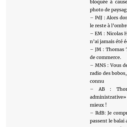
bloquée à cause
photo de paysage
– PdJ : Alors do
le reste à l’ombr
– EM : Nicolas H
n’ai jamais été 
– JM : Thomas T
de commerce.
– MNS : Vous dev
radio des bobos,
connu
– AB : Thom
administrative» 
mieux !
– RdB: Je compr
passent le balai