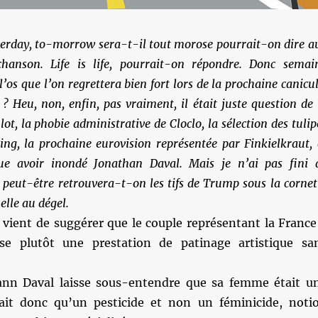
sterday, to-morrow sera-t-il tout morose pourrait-on dire a
chanson. Life is life, pourrait-on répondre. Donc semai
’os que l’on regrettera bien fort lors de la prochaine canicul
 ? Heu, non, enfin, pas vraiment, il était juste question de 
lot, la phobie administrative de Cloclo, la sélection des tulip
ing, la prochaine eurovision représentée par
Finkielkraut
,
e avoir inondé Jonathan Daval. Mais je n’ai pas fini 
t peut-être retrouvera-t-on les tifs de Trump sous la cornet
le au dégel.
s vient de suggérer que le couple représentant la France
sse plutôt une prestation de patinage artistique sa
nn Daval laisse sous-entendre que sa femme était u
rait donc qu’un pesticide et non un féminicide, noti