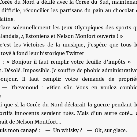
Corée du Nord a défilé avec la Corée du Sud, maintena
difficile, réconcilier les partisans du pain au chocolat 
latine.
lare solennellement les Jeux Olympiques des sports q
nlandais, 4 Estoniens et Nelson Monfort ouverts ! »
c’est les Victoires de la musique, j’espère que tous l
oyé à fond leur historique Twitter
 « Bonjour il faut remplir votre feuille d’impôts »
 Désolé. Impossible. Je souffre de phobie administrativ
njour. Il faut remplir votre demande de proprié
 » — Thevenoud : «Bien sûr. Vous en voulez combi
»
i que si la Corée du Nord déclarait la guerre pendant l
portifs innocents seraient tués. Mais d’un autre coté… 
rait de Nelson Montfort…
epuis mon canapé : — Un whisky ? — Ok, sur glace.