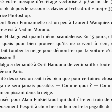
isé votre masque d’écrêtage vectorisé à pi/racine de 
ible depuis le raccourcis clavier alt+clic droit + maj + 3
rice Photoshop.
ent Sœur Emmanuelle est un peu à Laurent Wauquiez 
re » est à Nadine Morano.
ne Hidalgo est quand même scandaleuse. En 15 jours, el
s quais pour bien prouver qu’ils ne servent à rien, 
 fait tomber la neige pour démontrer que la voiture c’e
ssion !!
algo a demandé à Cyril Hanouna de venir sniffer toute 
e sur Paris.
ité des sexes on sait très bien que pour certaines chos
ça ne sera jamais possible. — Comme quoi ? — Com
m en pissant dans la neige.
nsée pour Alain Finkielkraut qui doit être en train de 
eusement l’esprit à chercher un lien entre la pagaille de 