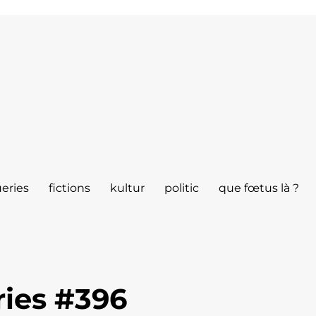
eries
fictions
kultur
politic
que fœtus là ?
ies #396