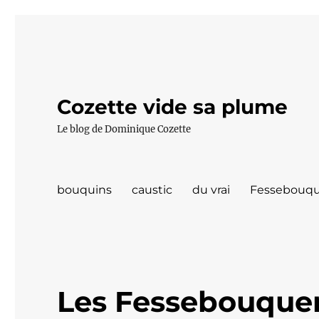
Cozette vide sa plume
Le blog de Dominique Cozette
bouquins
caustic
du vrai
Fessebouqu
Les Fessebouquer