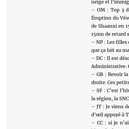
neige et l’immig
– OM : Top 3 de
Éruption du Vés
de Shaanxi en 1
15mn de retard s
– NP : Les fille
que ça fait au m
– DC : Il est dé
Administrative. C
– GB : Revoir la
droite. Ces petit
– SF : C’est l’hi
la région, la SN
– JT : Je viens 
d’œil appuyé à
– CC : si je n’