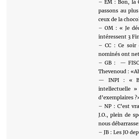
– EM : Bon, la 
passons au plus 
ceux de la choco
– OM : « Je déc
intéressent 3 Fi
– CC : Ce soir 
nominés ont nett
– GB : — FISC :
Thevenoud : «Ah.
— INPI : « Bo
intellectuelle
d’exemplaires ?
– NP : C’est vra
J.O., plein de s
nous débarrasse
– JB : Les JO d