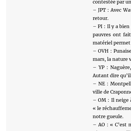
contestée par un
– JPT : Avec Wauq
retour.
– PI : Il y a bi
pauvres ont fai
matériel permet 
– OVH : Punaise 
mars, la nature
– YP : Naguère, 
Autant dire qu’i
– NE : Montpelli
ville de Craponn
– OM : Il neige 
« le réchauffeme
notre gueule.
– AO : « C’est 