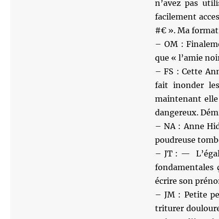
n’avez pas util
facilement access
#€ ». Ma format
– OM : Finalem
que « l’amie noi
– FS : Cette An
fait inonder le
maintenant elle
dangereux. Démi
– NA : Anne Hid
poudreuse tombé
– JT : — L’égal
fondamentales 
écrire son préno
– JM : Petite pe
triturer doulour