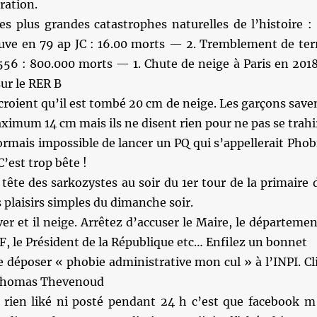
ration.
s plus grandes catastrophes naturelles de l’histoire : 
uve en 79 ap JC : 16.00 morts — 2. Tremblement de ter
556 : 800.000 morts — 1. Chute de neige à Paris en 2018
ur le RER B
s croient qu’il est tombé 20 cm de neige. Les garçons save
aximum 14 cm mais ils ne disent rien pour ne pas se trahi
sormais impossible de lancer un PQ qui s’appellerait Phob
’est trop bête !
 tête des sarkozystes au soir du 1er tour de la primaire 
s plaisirs simples du dimanche soir.
ver et il neige. Arrêtez d’accuser le Maire, le départemen
CF, le Président de la République etc… Enfilez un bonnet
de déposer « phobie administrative mon cul » à l’INPI. Cl
 Thomas Thevenoud
ai rien liké ni posté pendant 24 h c’est que facebook m