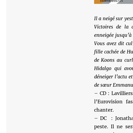
Il a neigé sur ye
Victoires de la 
enneigée jusqu’à l
Vous avez dit cul
fille cachée de Hu
de Koons au curl
Hidalgo
qui avou
déneiger l’actu e
de sœur Emmanuel
– CD : Lavillier
l’Eurovision fa
chanter.
– DC : Jonatha
peste. Il ne se