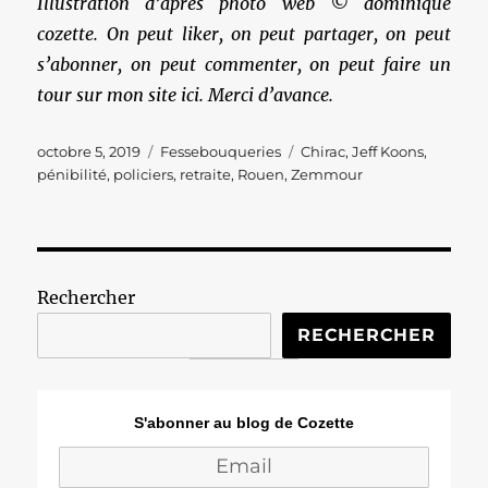
Illustration d’après photo web © dominique
cozette. On peut liker, on peut partager, on peut
s’abonner, on peut commenter, on peut faire un
tour sur mon site ici. Merci d’avance.
Publié
Catégories
Étiquettes
octobre 5, 2019
Fessebouqueries
Chirac
,
Jeff Koons
,
le
pénibilité
,
policiers
,
retraite
,
Rouen
,
Zemmour
Rechercher
RECHERCHER
S'abonner au blog de Cozette