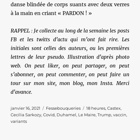
danse blindée de corps suants avec deux verres
à la main en criant « PARDON ! »
RAPPEL : Je collecte au long de la semaine les posts
FB et les twitts d’actu qui m’ont fait rire. Les
initiales sont celles des auteurs, ou les premières
lettres de leur pseudo. Illustration d’après photo
web. On peut liker, on peut partager, on peut
s’abonner, on peut commenter, on peut faire un
tour sur mon site, mon blog, mon Insta. Merci
d’avance.
Publié
Catégories
Étiquettes
janvier 16, 2021
Fessebouqueries
18 heures
,
Castex
,
le
Cecilia Sarkozy
,
Covid
,
Duhamel
,
Le Maire
,
Trump
,
vaccin
,
variants