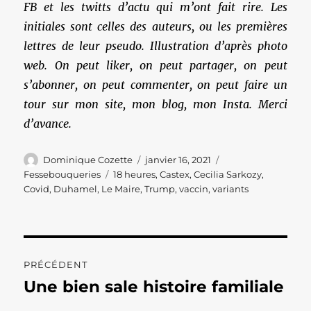
FB et les twitts d’actu qui m’ont fait rire. Les
initiales sont celles des auteurs, ou les premières
lettres de leur pseudo. Illustration d’après photo
web. On peut liker, on peut partager, on peut
s’abonner, on peut commenter, on peut faire un
tour sur mon site, mon blog, mon Insta. Merci
d’avance.
Auteur
Publié
Catégories
Dominique Cozette
janvier 16, 2021
le
Étiquettes
Fessebouqueries
18 heures
,
Castex
,
Cecilia Sarkozy
,
Covid
,
Duhamel
,
Le Maire
,
Trump
,
vaccin
,
variants
Navigation
PRÉCÉDENT
de
Une bien sale histoire familiale
Publication
précédente :
l’article