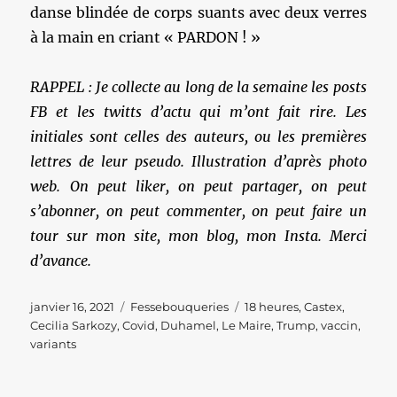
danse blindée de corps suants avec deux verres
à la main en criant « PARDON ! »
RAPPEL : Je collecte au long de la semaine les posts
FB et les twitts d’actu qui m’ont fait rire. Les
initiales sont celles des auteurs, ou les premières
lettres de leur pseudo. Illustration d’après photo
web. On peut liker, on peut partager, on peut
s’abonner, on peut commenter, on peut faire un
tour sur mon site, mon blog, mon Insta. Merci
d’avance.
Publié
Catégories
Étiquettes
janvier 16, 2021
Fessebouqueries
18 heures
,
Castex
,
le
Cecilia Sarkozy
,
Covid
,
Duhamel
,
Le Maire
,
Trump
,
vaccin
,
variants