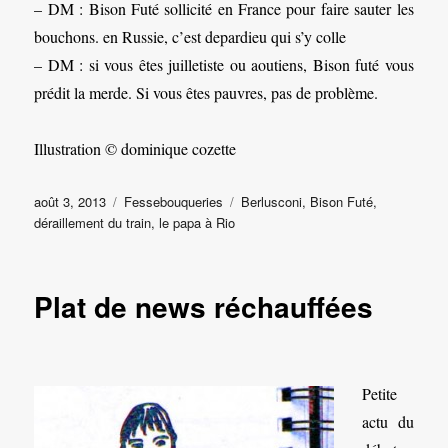
– DM : Bison Futé sollicité en France pour faire sauter les
bouchons. en Russie, c’est depardieu qui s’y colle
– DM : si vous êtes juilletiste ou aoutiens, Bison futé vous
prédit la merde. Si vous êtes pauvres, pas de problème.
Illustration © dominique cozette
Publié
Catégories
Étiquettes
août 3, 2013
Fessebouqueries
Berlusconi
,
Bison Futé
,
le
déraillement du train
,
le papa à Rio
Plat de news réchauffées
Petite
actu du