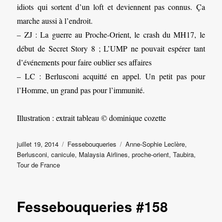
idiots qui sortent d’un loft et deviennent pas connus. Ça
marche aussi à l’endroit.
– ZJ : La guerre au Proche-Orient, le crash du MH17, le
début de Secret Story 8 ; L’UMP ne pouvait espérer tant
d’événements pour faire oublier ses affaires
– LC : Berlusconi acquitté en appel. Un petit pas pour
l’Homme, un grand pas pour l’immunité.
Illustration : extrait tableau © dominique cozette
Publié
Catégories
Étiquettes
juillet 19, 2014
Fessebouqueries
Anne-Sophie Leclère
,
le
Berlusconi
,
canicule
,
Malaysia Airlines
,
proche-orient
,
Taubira
,
Tour de France
Fessebouqueries #158