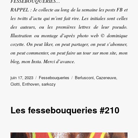
FESSEBOUQUERIES…
RAPPEL : Je collecte au long de la semaine les posts FB et
les twitts d’actu qui m’ont fait rire. Les initiales sont celles
des auteurs, ou les premières lettres de leur pseudo.
Illustration ou montage d’après photo web © dominique
cozette. On peut liker, on peut partager, on peut s’abonner,
on peut commenter, on peut faire un tour sur mon site, mon
blog, mon Insta. Merci d’avance.
Publié
Catégories
Étiquettes
juin 17, 2023
Fessebouqueries
Berlusconi
,
Cazeneuve
,
le
Ciotti
,
Enthoven
,
sarkozy
Les fessebouqueries #210