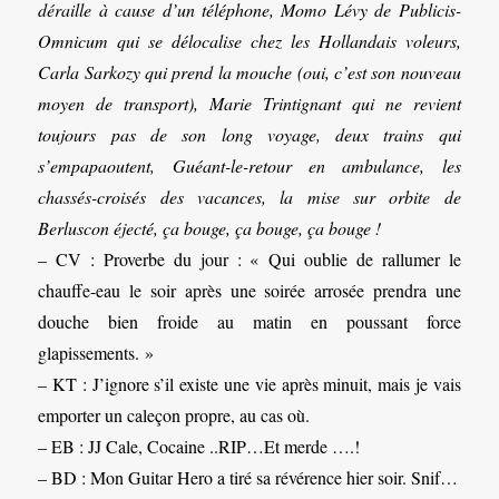
déraille à cause d’un téléphone, Momo Lévy de Publicis-
Omnicum qui se délocalise chez les Hollandais voleurs,
Carla Sarkozy qui prend la mouche (oui, c’est son nouveau
moyen de transport), Marie Trintignant qui ne revient
toujours pas de son long voyage, deux trains qui
s’empapaoutent, Guéant-le-retour en ambulance, les
chassés-croisés des vacances, la mise sur orbite de
Berluscon éjecté, ça bouge, ça bouge, ça bouge !
– CV : Proverbe du jour : « Qui oublie de rallumer le
chauffe-eau le soir après une soirée arrosée prendra une
douche bien froide au matin en poussant force
glapissements. »
– KT : J’ignore s’il existe une vie après minuit, mais je vais
emporter un caleçon propre, au cas où.
– EB : JJ Cale, Cocaine ..RIP…Et merde ….!
– BD : Mon Guitar Hero a tiré sa révérence hier soir. Snif…