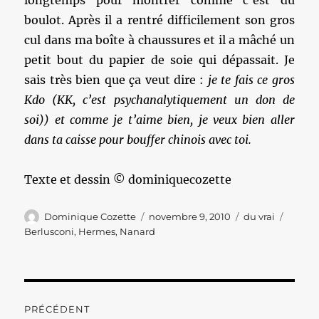
longtemps pour montrer comme c’est du
boulot. Après il a rentré difficilement son gros
cul dans ma boîte à chaussures et il a mâché un
petit bout du papier de soie qui dépassait. Je
sais très bien que ça veut dire :
je te fais ce gros
Kdo (KK, c’est psychanalytiquement un don de
soi)) et comme je t’aime bien, je veux bien aller
dans ta caisse pour bouffer chinois avec toi.
Texte et dessin © dominiquecozette
Auteur
Publié
Catégories
Étique
Dominique Cozette
novembre 9, 2010
du vrai
le
Berlusconi
,
Hermes
,
Nanard
Navigation
PRÉCÉDENT