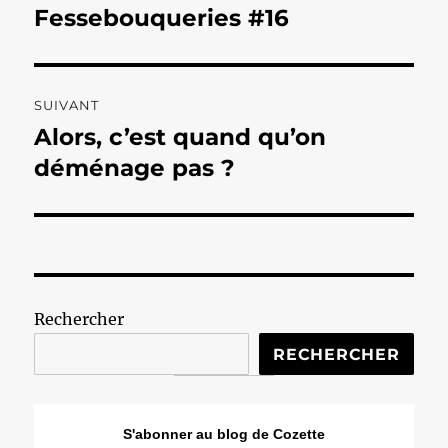
de
Fessebouqueries #16
Publication
précédente :
l’article
SUIVANT
Alors, c’est quand qu’on
Publication
suivante :
déménage pas ?
Rechercher
RECHERCHER
S'abonner au blog de Cozette