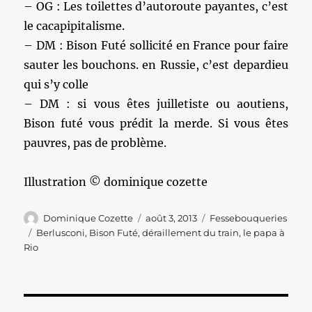
– OG : Les toilettes d’autoroute payantes, c’est
le cacapipitalisme.
– DM : Bison Futé sollicité en France pour faire
sauter les bouchons. en Russie, c’est depardieu
qui s’y colle
– DM : si vous êtes juilletiste ou aoutiens,
Bison futé vous prédit la merde. Si vous êtes
pauvres, pas de problème.
Illustration © dominique cozette
Auteur
Publié
Catégories
Dominique Cozette
août 3, 2013
Fessebouqueries
le
Étiquettes
Berlusconi
,
Bison Futé
,
déraillement du train
,
le papa à
Rio
Navigation