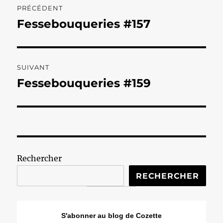
PRÉCÉDENT
de
Fessebouqueries #157
Publication
précédente :
l’article
SUIVANT
Fessebouqueries #159
Publication
suivante :
Rechercher
RECHERCHER
S'abonner au blog de Cozette