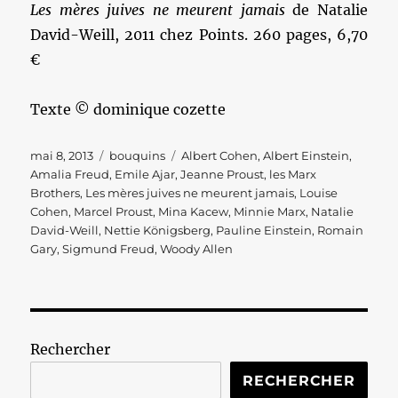
Les mères juives ne meurent jamais
de Natalie
David-Weill, 2011 chez Points. 260 pages, 6,70
€
Texte © dominique cozette
Publié
Catégories
Étiquettes
mai 8, 2013
bouquins
Albert Cohen
,
Albert Einstein
,
le
Amalia Freud
,
Emile Ajar
,
Jeanne Proust
,
les Marx
Brothers
,
Les mères juives ne meurent jamais
,
Louise
Cohen
,
Marcel Proust
,
Mina Kacew
,
Minnie Marx
,
Natalie
David-Weill
,
Nettie Königsberg
,
Pauline Einstein
,
Romain
Gary
,
Sigmund Freud
,
Woody Allen
Rechercher
RECHERCHER