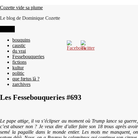
Aller
Cozette vide sa plume
au
Le blog de Dominique Cozette
contenu
Menu
bouquins
caustic
du vrai
Fessebouqueries
fictions
kultur
politic
que fœtus là ?
zarchives
Les Fessebouqueries #693
Le pape attige, il va s’éclipser au moment où Trump lance sa guerre,
c’est abuser non ? Je veux dire d’aller faire son 18 trous après avoir
semé la pagaille dans le monde entier. Les mots me manquent, on
sature déjà. Nous, on a Bayrou le calamiteux qui continue son cirque,