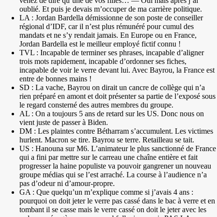
venez de dire qu’une de vos filles… — Oui mais après j’ai
oublié. Et puis je devais m’occuper de ma carrière politique.
LA : Jordan Bardella démissionne de son poste de conseiller
régional d’IDF, car il n’est plus rémunéré pour cumul des
mandats et ne s’y rendait jamais. En Europe ou en France,
Jordan Bardella est le meilleur employé fictif connu !
TVL : Incapable de terminer ses phrases, incapable d’aligner
trois mots rapidement, incapable d’ordonner ses fiches,
incapable de voir le verre devant lui. Avec Bayrou, la France est
entre de bonnes mains !
SD : La vache, Bayrou on dirait un cancre de collège qui n’a
rien préparé en amont et doit présenter sa partie de l’exposé sous
le regard consterné des autres membres du groupe.
AL : On a toujours 5 ans de retard sur les US. Donc nous on
vient juste de passer à Biden.
DM : Les plaintes contre Bétharram s’accumulent. Les victimes
hurlent. Macron se tire. Bayrou se terre. Retailleau se tait.
US : Hanouna sur M6. L’animateur le plus sanctionné de France
qui a fini par mettre sur le carreau une chaîne entière et fait
progresser la haine populiste va pouvoir gangrener un nouveau
groupe médias qui se l’est arraché. La course à l’audience n’a
pas d’odeur ni d’amour-propre.
GA : Que quelqu’un m’explique comme si j’avais 4 ans :
pourquoi on doit jeter le verre pas cassé dans le bac à verre et en
tombant il se casse mais le verre cassé on doit le jeter avec les