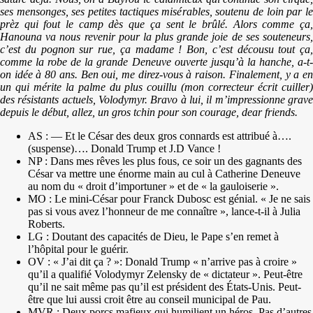
ses mensonges, ses petites tactiques misérables, soutenu de loin par le
prèz qui fout le camp dès que ça sent le brûlé. Alors comme ça,
Hanouna va nous revenir pour la plus grande joie de ses souteneurs,
c’est du pognon sur rue, ça madame ! Bon, c’est décousu tout ça,
comme la robe de la grande Deneuve ouverte jusqu’à la hanche, a-t-
on idée à 80 ans. Ben oui, me direz-vous à raison. Finalement, y a en
un qui mérite la palme du plus couillu (mon correcteur écrit cuiller)
des résistants actuels, Volodymyr. Bravo à lui, il m’impressionne grave
depuis le début, allez, un gros tchin pour son courage, dear friends.
AS : — Et le César des deux gros connards est attribué à….
(suspense)…. Donald Trump et J.D Vance !
NP : Dans mes rêves les plus fous, ce soir un des gagnants des
César va mettre une énorme main au cul à Catherine Deneuve
au nom du « droit d’importuner » et de « la gauloiserie ».
MO : Le mini-César pour Franck Dubosc est génial. « Je ne sais
pas si vous avez l’honneur de me connaître », lance-t-il à Julia
Roberts.
LG : Doutant des capacités de Dieu, le Pape s’en remet à
l’hôpital pour le guérir.
OV : « J’ai dit ça ? »: Donald Trump « n’arrive pas à croire »
qu’il a qualifié Volodymyr Zelensky de « dictateur ». Peut-être
qu’il ne sait même pas qu’il est président des États-Unis. Peut-
être que lui aussi croit être au conseil municipal de Pau.
MVR : Deux porcs mafieux qui humilient un héros. Pas d’autres