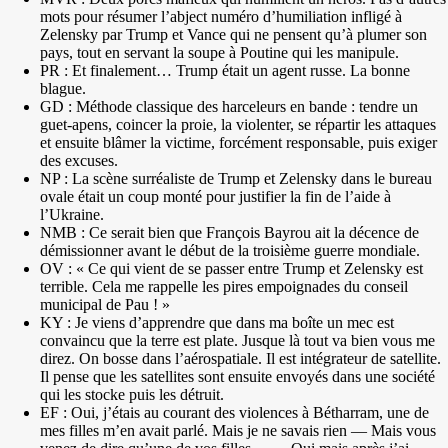
mots pour résumer l’abject numéro d’humiliation infligé à
Zelensky par Trump et Vance qui ne pensent qu’à plumer son
pays, tout en servant la soupe à Poutine qui les manipule.
PR : Et finalement… Trump était un agent russe. La bonne
blague.
GD : Méthode classique des harceleurs en bande : tendre un
guet-apens, coincer la proie, la violenter, se répartir les attaques
et ensuite blâmer la victime, forcément responsable, puis exiger
des excuses.
NP : La scène surréaliste de Trump et Zelensky dans le bureau
ovale était un coup monté pour justifier la fin de l’aide à
l’Ukraine.
NMB : Ce serait bien que François Bayrou ait la décence de
démissionner avant le début de la troisième guerre mondiale.
OV : « Ce qui vient de se passer entre Trump et Zelensky est
terrible. Cela me rappelle les pires empoignades du conseil
municipal de Pau ! »
KY : Je viens d’apprendre que dans ma boîte un mec est
convaincu que la terre est plate. Jusque là tout va bien vous me
direz. On bosse dans l’aérospatiale. Il est intégrateur de satellite.
Il pense que les satellites sont ensuite envoyés dans une société
qui les stocke puis les détruit.
EF : Oui, j’étais au courant des violences à Bétharram, une de
mes filles m’en avait parlé. Mais je ne savais rien — Mais vous