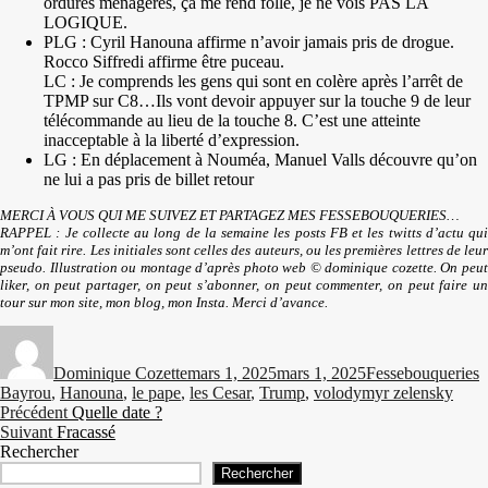
ordures ménagères, ça me rend folle, je ne vois PAS LA
LOGIQUE.
PLG : Cyril Hanouna affirme n’avoir jamais pris de drogue.
Rocco Siffredi affirme être puceau.
LC : Je comprends les gens qui sont en colère après l’arrêt de
TPMP sur C8…Ils vont devoir appuyer sur la touche 9 de leur
télécommande au lieu de la touche 8. C’est une atteinte
inacceptable à la liberté d’expression.
LG : En déplacement à Nouméa, Manuel Valls découvre qu’on
ne lui a pas pris de billet retour
MERCI À VOUS QUI ME SUIVEZ ET PARTAGEZ MES FESSEBOUQUERIES…
RAPPEL : Je collecte au long de la semaine les posts FB et les twitts d’actu qui
m’ont fait rire. Les initiales sont celles des auteurs, ou les premières lettres de leur
pseudo. Illustration ou montage d’après photo web © dominique cozette. On peut
liker, on peut partager, on peut s’abonner, on peut commenter, on peut faire un
tour sur mon site, mon blog, mon Insta. Merci d’avance.
Auteur
Publié
Catégories
É
le
Dominique Cozette
mars 1, 2025
mars 1, 2025
Fessebouqueries
Bayrou
,
Hanouna
,
le pape
,
les Cesar
,
Trump
,
volodymyr zelensky
Navigation
Publication
Précédent
Quelle date ?
Publication
précédente :
Suivant
Fracassé
de
suivante :
Rechercher
l’article
Rechercher