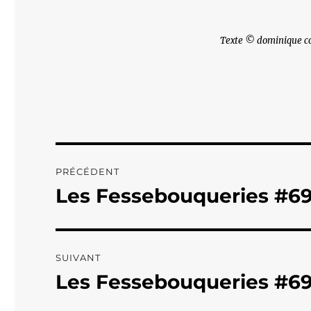
Texte © dominique c
Navigation
PRÉCÉDENT
de
Les Fessebouqueries #6
Publication
précédente :
l’article
SUIVANT
Les Fessebouqueries #6
Publication
suivante :