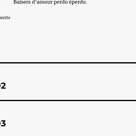
Baisers d’amour perdu éperdu.
ozette
92
93