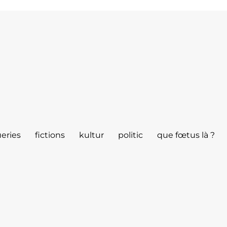
eries
fictions
kultur
politic
que fœtus là ?