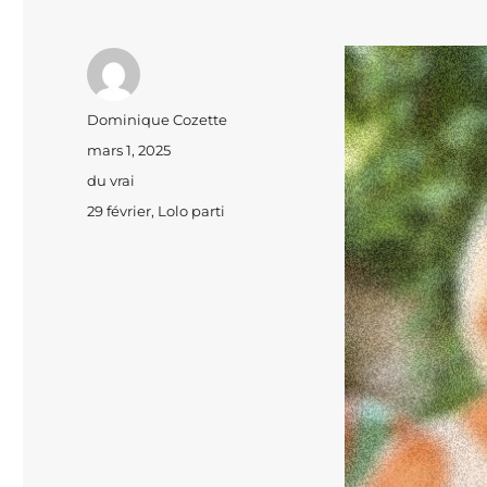
Auteur
Dominique Cozette
Publié
mars 1, 2025
le
Catégories
du vrai
Étiquettes
29 février
,
Lolo parti