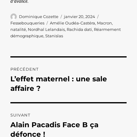
d’avance.
Auteur
Publié
Catégories
Dominique Cozette
janvier 20, 2024
le
Étiquettes
Fessebouqueries
Amélie Oudéa-Castéra
,
Macron
,
natalité
,
Nordhal Lelandais
,
Rachida dati
,
Réarmement
démographique
,
Stanislas
Navigation
PRÉCÉDENT
de
L’effet maternel : une sale
Publication
précédente :
affaire ?
l’article
SUIVANT
Alain Pacadis Face B ça
Publication
suivante :
défonce !