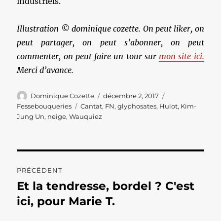
industriels.
Illustration © dominique cozette. On peut liker, on
peut partager, on peut s’abonner, on peut
commenter, on peut faire un tour sur
mon site ici.
Merci d’avance.
Auteur
Publié
Catégories
Dominique Cozette
décembre 2, 2017
le
Étiquettes
Fessebouqueries
Cantat
,
FN
,
glyphosates
,
Hulot
,
Kim-
Jung Un
,
neige
,
Wauquiez
Navigation
PRÉCÉDENT
de
Et la tendresse, bordel ? C'est
Publication
précédente :
ici, pour Marie T.
l’article