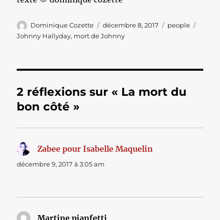
Auteur
Publié
Catégories
Étique
Dominique Cozette
décembre 8, 2017
people
le
Johnny Hallyday
,
mort de Johnny
2 réflexions sur « La mort du
bon côté »
Zabee pour Isabelle Maquelin
dit :
décembre 9, 2017 à 3:05 am
Martine pianfetti
dit :