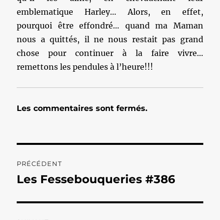
emblematique Harley… Alors, en effet,
pourquoi être effondré… quand ma Maman
nous a quittés, il ne nous restait pas grand
chose pour continuer à la faire vivre…
remettons les pendules à l’heure!!!
Les commentaires sont fermés.
Navigation
PRÉCÉDENT
de
Les Fessebouqueries #386
Publication
précédente :
l’article