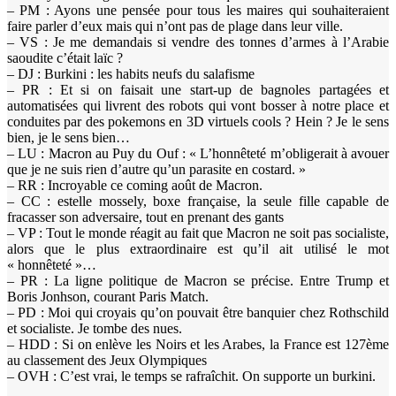
– PM : Ayons une pensée pour tous les maires qui souhaiteraient
faire parler d’eux mais qui n’ont pas de plage dans leur ville.
– VS : Je me demandais si vendre des tonnes d’armes à l’Arabie
saoudite c’était laïc ?
– DJ : Burkini : les habits neufs du salafisme
– PR : Et si on faisait une start-up de bagnoles partagées et
automatisées qui livrent des robots qui vont bosser à notre place et
conduites par des pokemons en 3D virtuels cools ? Hein ? Je le sens
bien, je le sens bien…
– LU : Macron au Puy du Ouf : « L’honnêteté m’obligerait à avouer
que je ne suis rien d’autre qu’un parasite en costard. »
– RR : Incroyable ce coming août de Macron.
– CC : estelle mossely, boxe française, la seule fille capable de
fracasser son adversaire, tout en prenant des gants
– VP : Tout le monde réagit au fait que Macron ne soit pas socialiste,
alors que le plus extraordinaire est qu’il ait utilisé le mot
« honnêteté »…
– PR : La ligne politique de Macron se précise. Entre Trump et
Boris Jonhson, courant Paris Match.
– PD : Moi qui croyais qu’on pouvait être banquier chez Rothschild
et socialiste. Je tombe des nues.
– HDD : Si on enlève les Noirs et les Arabes, la France est 127ème
au classement des Jeux Olympiques
– OVH : C’est vrai, le temps se rafraîchit. On supporte un burkini.