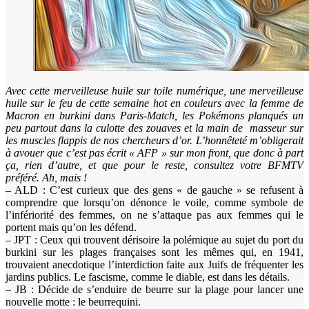
Avec cette merveilleuse huile sur toile numérique, une merveilleuse
huile sur le feu de cette semaine hot en couleurs avec la femme de
Macron en burkini dans Paris-Match, les Pokémons planqués un
peu partout dans la culotte des zouaves et la main de masseur sur
les muscles flappis de nos chercheurs d’or. L’honnêteté m’obligerait
à avouer que c’est pas écrit « AFP » sur mon front, que donc à part
ça, rien d’autre, et que pour le reste, consultez votre BFMTV
préféré. Ah, mais !
– ALD : C’est curieux que des gens « de gauche » se refusent à
comprendre que lorsqu’on dénonce le voile, comme symbole de
l’infériorité des femmes, on ne s’attaque pas aux femmes qui le
portent mais qu’on les défend.
– JPT : Ceux qui trouvent dérisoire la polémique au sujet du port du
burkini sur les plages françaises sont les mêmes qui, en 1941,
trouvaient anecdotique l’interdiction faite aux Juifs de fréquenter les
jardins publics. Le fascisme, comme le diable, est dans les détails.
– JB : Décide de s’enduire de beurre sur la plage pour lancer une
nouvelle motte : le beurrequini.