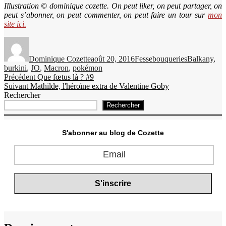
Illustration © dominique cozette. On peut liker, on peut partager, on
peut s’abonner, on peut commenter, on peut faire un tour sur
mon
site ici.
Auteur
Publié
Catégories
Étiquettes
le
Dominique Cozette
août 20, 2016
Fessebouqueries
Balkany
,
burkini
,
JO
,
Macron
,
pokémon
Navigation
Publication
Précédent
Que fœtus là ? #9
Publication
précédente :
Suivant
Mathilde, l'héroïne extra de Valentine Goby
de
suivante :
Rechercher
l’article
Rechercher
S'abonner au blog de Cozette