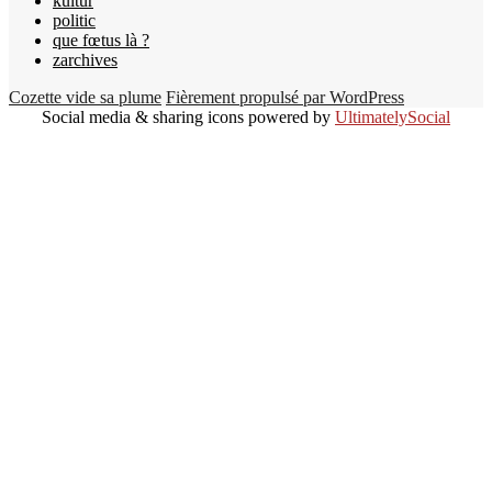
kultur
politic
que fœtus là ?
zarchives
Cozette vide sa plume
Fièrement propulsé par WordPress
Social media & sharing icons powered by
UltimatelySocial