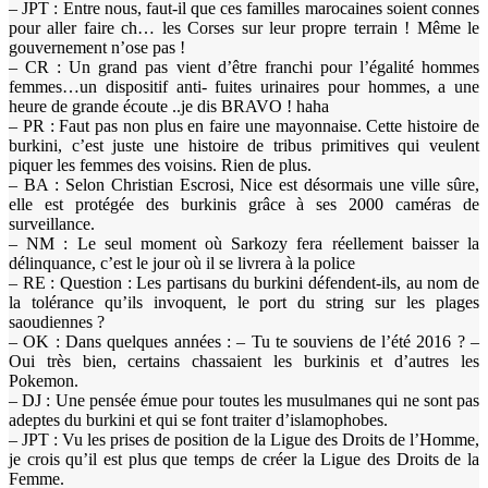
– JPT : Entre nous, faut-il que ces familles marocaines soient connes
pour aller faire ch… les Corses sur leur propre terrain ! Même le
gouvernement n’ose pas !
– CR : Un grand pas vient d’être franchi pour l’égalité hommes
femmes…un dispositif anti- fuites urinaires pour hommes, a une
heure de grande écoute ..je dis BRAVO ! haha
– PR : Faut pas non plus en faire une mayonnaise. Cette histoire de
burkini, c’est juste une histoire de tribus primitives qui veulent
piquer les femmes des voisins. Rien de plus.
– BA : Selon Christian Escrosi, Nice est désormais une ville sûre,
elle est protégée des burkinis grâce à ses 2000 caméras de
surveillance.
– NM : Le seul moment où Sarkozy fera réellement baisser la
délinquance, c’est le jour où il se livrera à la police
– RE : Question : Les partisans du burkini défendent-ils, au nom de
la tolérance qu’ils invoquent, le port du string sur les plages
saoudiennes ?
– OK : Dans quelques années : – Tu te souviens de l’été 2016 ? –
Oui très bien, certains chassaient les burkinis et d’autres les
Pokemon.
– DJ : Une pensée émue pour toutes les musulmanes qui ne sont pas
adeptes du burkini et qui se font traiter d’islamophobes.
– JPT : Vu les prises de position de la Ligue des Droits de l’Homme,
je crois qu’il est plus que temps de créer la Ligue des Droits de la
Femme.