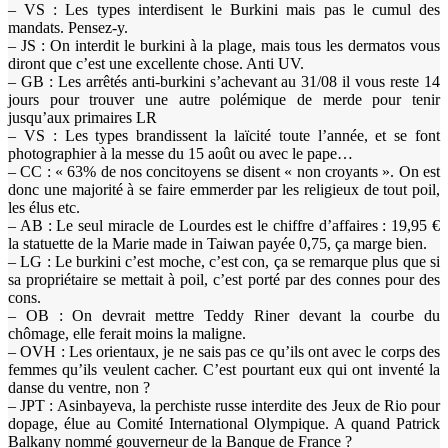
– VS : Les types interdisent le Burkini mais pas le cumul des
mandats. Pensez-y.
– JS : On interdit le burkini à la plage, mais tous les dermatos vous
diront que c’est une excellente chose. Anti UV.
– GB : Les arrêtés anti-burkini s’achevant au 31/08 il vous reste 14
jours pour trouver une autre polémique de merde pour tenir
jusqu’aux primaires LR
– VS : Les types brandissent la laïcité toute l’année, et se font
photographier à la messe du 15 août ou avec le pape…
– CC : « 63% de nos concitoyens se disent « non croyants ». On est
donc une majorité à se faire emmerder par les religieux de tout poil,
les élus etc.
– AB : Le seul miracle de Lourdes est le chiffre d’affaires : 19,95 €
la statuette de la Marie made in Taiwan payée 0,75, ça marge bien.
– LG : Le burkini c’est moche, c’est con, ça se remarque plus que si
sa propriétaire se mettait à poil, c’est porté par des connes pour des
cons.
– OB : On devrait mettre Teddy Riner devant la courbe du
chômage, elle ferait moins la maligne.
– OVH : Les orientaux, je ne sais pas ce qu’ils ont avec le corps des
femmes qu’ils veulent cacher. C’est pourtant eux qui ont inventé la
danse du ventre, non ?
– JPT : Asinbayeva, la perchiste russe interdite des Jeux de Rio pour
dopage, élue au Comité International Olympique. A quand Patrick
Balkany nommé gouverneur de la Banque de France ?