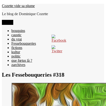
Aller
Cozette vide sa plume
au
Le blog de Dominique Cozette
contenu
Menu
bouquins
caustic
du vrai
Fessebouqueries
fictions
kultur
politic
que fœtus là ?
zarchives
Les Fessebouqueries #318