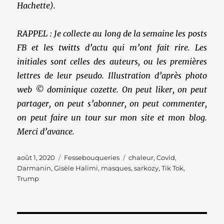
Hachette).
RAPPEL : Je collecte au long de la semaine les posts
FB et les twitts d’actu qui m’ont fait rire. Les
initiales sont celles des auteurs, ou les premières
lettres de leur pseudo. Illustration d’après photo
web © dominique cozette. On peut liker, on peut
partager, on peut s’abonner, on peut commenter,
on peut faire un tour sur mon site et mon blog.
Merci d’avance.
Publié
Catégories
Étiquettes
août 1, 2020
Fessebouqueries
chaleur
,
Covid
,
le
Darmanin
,
Gisèle Halimi
,
masques
,
sarkozy
,
Tik Tok
,
Trump