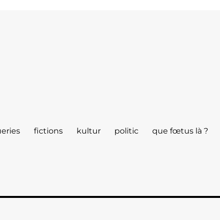
eries
fictions
kultur
politic
que fœtus là ?