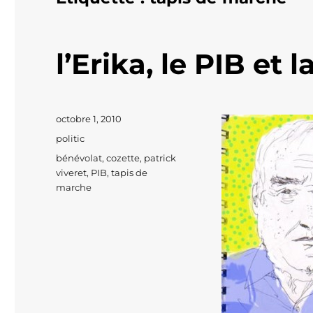
l’Erika, le PIB e
Publié
octobre 1, 2010
le
Catégories
politic
Étiquettes
bénévolat
,
cozette
,
patrick
viveret
,
PIB
,
tapis de
marche