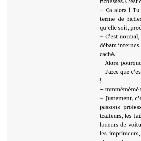
richesses. C’est 
– Ça alors ! Tu
terme de riche
qu’elle soit, pro
– C’est normal,
débats internes 
caché.
– Alors, pourquo
– Parce que c’es
!
– mmmémémé mai
– Justement, c’
passons profess
traiteurs, les ta
loueurs de voitu
les imprimeurs, 