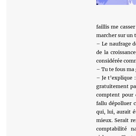
faillis me casser
marcher sur un ta
– Le naufrage d
de la croissanc
considérée comm
– Tu te fous ma 
– Je t’explique 
gratuitement par
comptent pour d
fallu dépolluer 
qui, lui, aurait
mieux. Serait re
comptabilité n