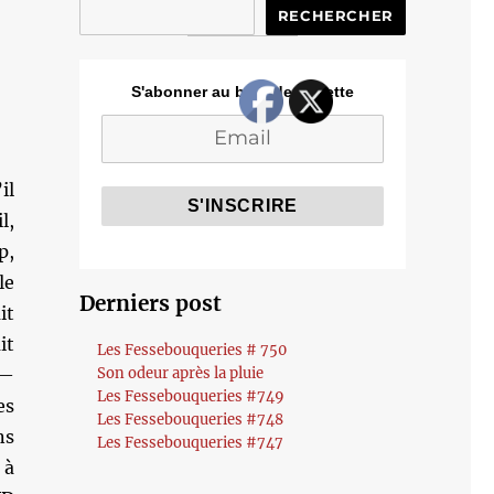
RECHERCHER
S'abonner au blog de Cozette
il
l,
p,
le
Derniers post
it
it
Les Fessebouqueries # 750
 —
Son odeur après la pluie
Les Fessebouqueries #749
es
Les Fessebouqueries #748
ns
Les Fessebouqueries #747
 à