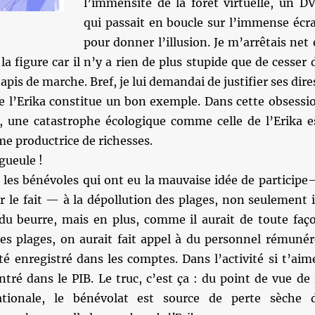
l’immensité de la forêt virtuelle, un D
qui passait en boucle sur l’immense écr
pour donner l’illusion. Je m’arrêtais net 
 la figure car il n’y a rien de plus stupide que de cesser 
pis de marche. Bref, je lui demandai de justifier ses dire
e l’Erika constitue un bon exemple. Dans cette obsessi
e, une catastrophe écologique comme celle de l’Erika e
e productrice de richesses.
gueule !
: les bénévoles qui ont eu la mauvaise idée de particip
 le fait — à la dépollution des plages, non seulement i
u beurre, mais en plus, comme il aurait de toute faç
ces plages, on aurait fait appel à du personnel rémunér
 été enregistré dans les comptes. Dans l’activité si t’aim
ntré dans le PIB. Le truc, c’est ça : du point de vue de 
ationale, le bénévolat est source de perte sèche 