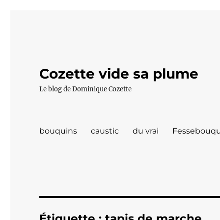
Cozette vide sa plume
Le blog de Dominique Cozette
bouquins
caustic
du vrai
Fessebouqu
Étiquette :
tapis de marche