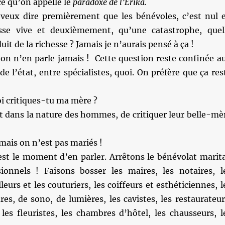
ce qu’on appelle le
paradoxe de l’Erika.
 veux dire premièrement que les bénévoles, c’est nul 
sse vive et deuxièmement, qu’une catastrophe, quel
duit de la richesse ? Jamais je n’aurais pensé à ça !
 on n’en parle jamais ! Cette question reste confinée a
de l’état, entre spécialistes, quoi. On préfère que ça res
i critiques-tu ma mère ?
t dans la nature des hommes, de critiquer leur belle-mè
s on n’est pas mariés !
est le moment d’en parler. Arrêtons le bénévolat marita
ionnels ! Faisons bosser les maires, les notaires, l
illeurs et les couturiers, les coiffeurs et esthéticiennes, l
res, de sono, de lumières, les cavistes, les restaurateur
les fleuristes, les chambres d’hôtel, les chausseurs, l