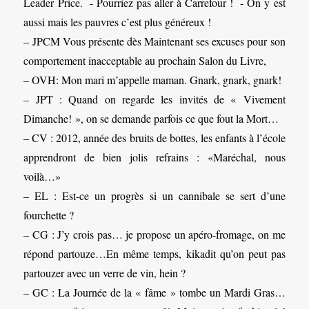
Leader Price. - Pourriez pas aller à Carrefour ! - On y est
aussi mais les pauvres c’est plus généreux !
– JPCM Vous présente dès Maintenant ses excuses pour son
comportement inacceptable au prochain Salon du Livre,
– OVH: Mon mari m’appelle maman. Gnark, gnark, gnark!
– JPT : Quand on regarde les invités de « Vivement
Dimanche! », on se demande parfois ce que fout la Mort…
– CV : 2012, année des bruits de bottes, les enfants à l’école
apprendront de bien jolis refrains : «Maréchal, nous
voilà…»
– EL : Est-ce un progrès si un cannibale se sert d’une
fourchette ?
– CG : J’y crois pas… je propose un apéro-fromage, on me
répond partouze…En même temps, kikadit qu’on peut pas
partouzer avec un verre de vin, hein ?
– GC : La Journée de la « fâme » tombe un Mardi Gras…