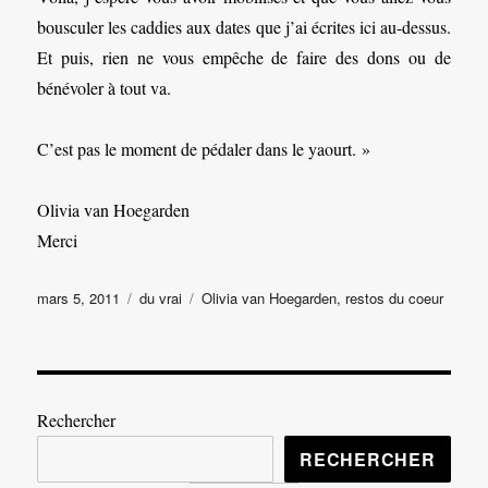
bousculer les caddies aux dates que j’ai écrites ici au-dessus.
Et puis, rien ne vous empêche de faire des dons ou de
bénévoler à tout va.
C’est pas le moment de pédaler dans le yaourt. »
Olivia van Hoegarden
Merci
Publié
Catégories
Étiquettes
mars 5, 2011
du vrai
Olivia van Hoegarden
,
restos du coeur
le
Rechercher
RECHERCHER