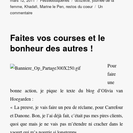
mars 12, 2011
Fessebouqueries
dcozette
,
journée de la
le
femme
,
Khadafi
,
Marine le Pen
,
restos du coeur
Un
sur
commentaire
Fessebouqueries
#34
Faites vos courses et le
bonheur des autres !
Pour
faire
une
bonne action, je pique le texte du blog d’Olivia van
Hoegarden :
« La preuve, je vais faire un peu de réclame, pour Carrefour
et Danone. Bon, je l’ai déjà fait, c’était pas mes pires clients,
quoi que mais je ne vais pas m’étendre ni cracher dans le
yaourt qui m’a nourrie si longtemps.