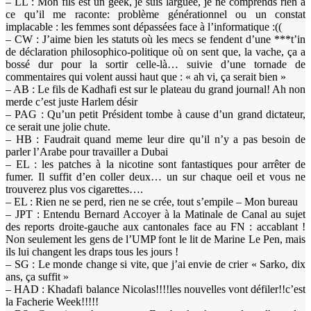
– LL : Mon fils est un geek, je suis larguée, je ne comprends rien à
ce qu’il me raconte: problème générationnel ou un constat
implacable : les femmes sont dépassées face à l’informatique :((
– CW : J’aime bien les statuts où les mecs se fendent d’une ***t’in
de déclaration philosophico-politique où on sent que, la vache, ça a
bossé dur pour la sortir celle-là… suivie d’une tornade de
commentaires qui volent aussi haut que : « ah vi, ça serait bien »
– AB : Le fils de Kadhafi est sur le plateau du grand journal! Ah non
merde c’est juste Harlem désir
– PAG : Qu’un petit Président tombe à cause d’un grand dictateur,
ce serait une jolie chute.
– HB : Faudrait quand meme leur dire qu’il n’y a pas besoin de
parler l’Arabe pour travailler a Dubai
– EL : les patches à la nicotine sont fantastiques pour arrêter de
fumer. Il suffit d’en coller deux… un sur chaque oeil et vous ne
trouverez plus vos cigarettes….
– EL : Rien ne se perd, rien ne se crée, tout s’empile – Mon bureau
– JPT : Entendu Bernard Accoyer à la Matinale de Canal au sujet
des reports droite-gauche aux cantonales face au FN : accablant !
Non seulement les gens de l’UMP font le lit de Marine Le Pen, mais
ils lui changent les draps tous les jours !
– SG : Le monde change si vite, que j’ai envie de crier « Sarko, dix
ans, ça suffit »
– HAD : Khadafi balance Nicolas!!!!les nouvelles vont défiler!!c’est
la Facherie Week!!!!!