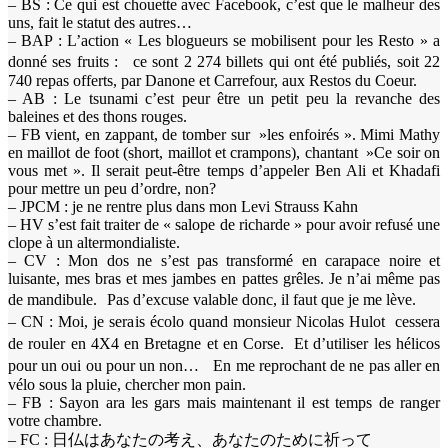
– BS : Ce qui est chouette avec Facebook, c’est que le malheur des
uns, fait le statut des autres…
– BAP : L’action « Les blogueurs se mobilisent pour les Resto » a
donné ses fruits : ce sont 2 274 billets qui ont été publiés, soit 22
740 repas offerts, par Danone et Carrefour, aux Restos du Coeur.
– AB : Le tsunami c’est peur être un petit peu la revanche des
baleines et des thons rouges.
– FB vient, en zappant, de tomber sur »les enfoirés ». Mimi Mathy
en maillot de foot (short, maillot et crampons), chantant »Ce soir on
vous met ». Il serait peut-être temps d’appeler Ben Ali et Khadafi
pour mettre un peu d’ordre, non?
– JPCM : je ne rentre plus dans mon Levi Strauss Kahn
– HV s’est fait traiter de « salope de richarde » pour avoir refusé une
clope à un altermondialiste.
– CV : Mon dos ne s’est pas transformé en carapace noire et
luisante, mes bras et mes jambes en pattes grêles. Je n’ai même pas
de mandibule. Pas d’excuse valable donc, il faut que je me lève.
– CN : Moi, je serais écolo quand monsieur Nicolas Hulot cessera
de rouler en 4X4 en Bretagne et en Corse. Et d’utiliser les hélicos
pour un oui ou pour un non… En me reprochant de ne pas aller en
vélo sous la pluie, chercher mon pain.
– FB : Sayon ara les gars mais maintenant il est temps de ranger
votre chambre.
– FC : 日仏はあなたの考え、あなたのために祈って