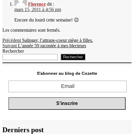
Florence
dit :
mars 15, 2011 à 4:56 pm
Encore du lourd cette semaine! 😉
Les commentaires sont fermés.
Navigation
Publication
Précédent
Salinger, l’attrape-coeur piège à filles.
Publication
précédente :
Suivant
L’année 59 racontée à mes blecteurs
de
suivante :
Rechercher
l’article
Rechercher
S'abonner au blog de Cozette
Derniers post