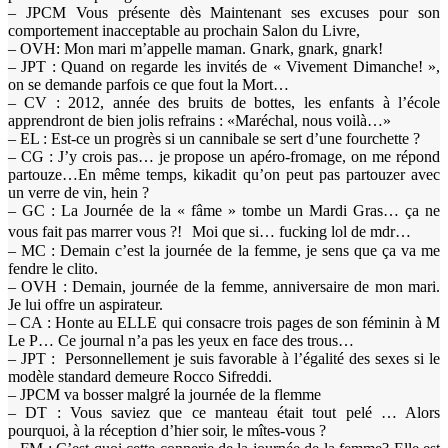
– JPCM Vous présente dès Maintenant ses excuses pour son
comportement inacceptable au prochain Salon du Livre,
– OVH: Mon mari m’appelle maman. Gnark, gnark, gnark!
– JPT : Quand on regarde les invités de « Vivement Dimanche! »,
on se demande parfois ce que fout la Mort…
– CV : 2012, année des bruits de bottes, les enfants à l’école
apprendront de bien jolis refrains : «Maréchal, nous voilà…»
– EL : Est-ce un progrès si un cannibale se sert d’une fourchette ?
– CG : J’y crois pas… je propose un apéro-fromage, on me répond
partouze…En même temps, kikadit qu’on peut pas partouzer avec
un verre de vin, hein ?
– GC : La Journée de la « fâme » tombe un Mardi Gras… ça ne
vous fait pas marrer vous ?! Moi que si… fucking lol de mdr…
– MC : Demain c’est la journée de la femme, je sens que ça va me
fendre le clito.
– OVH : Demain, journée de la femme, anniversaire de mon mari.
Je lui offre un aspirateur.
– CA : Honte au ELLE qui consacre trois pages de son féminin à M
Le P… Ce journal n’a pas les yeux en face des trous…
– JPT : Personnellement je suis favorable à l’égalité des sexes si le
modèle standard demeure Rocco Sifreddi.
– JPCM va bosser malgré la journée de la flemme
– DT : Vous saviez que ce manteau était tout pelé … Alors
pourquoi, à la réception d’hier soir, le mîtes-vous ?