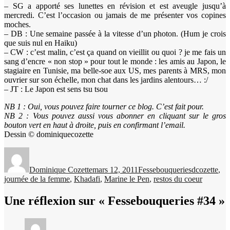
– SG a apporté ses lunettes en révision et est aveugle jusqu’à
mercredi. C’est l’occasion ou jamais de me présenter vos copines
moches.
– DB : Une semaine passée à la vitesse d’un photon. (Hum je crois
que suis nul en Haiku)
– CW : c’est malin, c’est ça quand on vieillit ou quoi ? je me fais un
sang d’encre « non stop » pour tout le monde : les amis au Japon, le
stagiaire en Tunisie, ma belle-soe aux US, mes parents à MRS, mon
ouvrier sur son échelle, mon chat dans les jardins alentours… :/
– JT : Le Japon est sens tsu tsou
NB 1 : Oui, vous pouvez faire tourner ce blog. C’est fait pour.
NB 2 : Vous pouvez aussi vous abonner en cliquant sur le gros
bouton vert en haut à droite, puis en confirmant l’email.
Dessin © dominiquecozette
Auteur
Publié
Catégories
Étiquettes
le
Dominique Cozette
mars 12, 2011
Fessebouqueries
dcozette
,
journée de la femme
,
Khadafi
,
Marine le Pen
,
restos du coeur
Une réflexion sur « Fessebouqueries #34 »