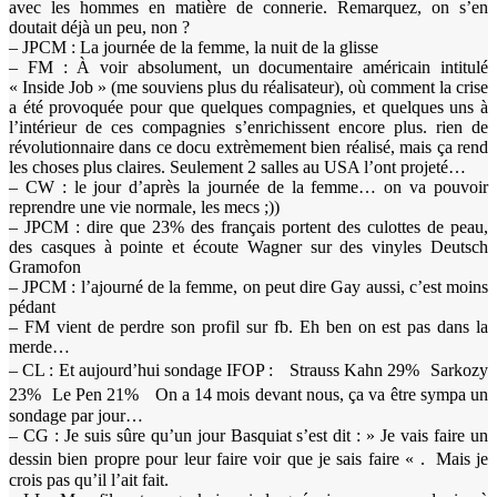
avec les hommes en matière de connerie. Remarquez, on s’en
doutait déjà un peu, non ?
– JPCM : La journée de la femme, la nuit de la glisse
– FM : À voir absolument, un documentaire américain intitulé
« Inside Job » (me souviens plus du réalisateur), où comment la crise
a été provoquée pour que quelques compagnies, et quelques uns à
l’intérieur de ces compagnies s’enrichissent encore plus. rien de
révolutionnaire dans ce docu extrèmement bien réalisé, mais ça rend
les choses plus claires. Seulement 2 salles au USA l’ont projeté…
– CW : le jour d’après la journée de la femme… on va pouvoir
reprendre une vie normale, les mecs ;))
– JPCM : dire que 23% des français portent des culottes de peau,
des casques à pointe et écoute Wagner sur des vinyles Deutsch
Gramofon
– JPCM : l’ajourné de la femme, on peut dire Gay aussi, c’est moins
pédant
– FM vient de perdre son profil sur fb. Eh ben on est pas dans la
merde…
– CL : Et aujourd’hui sondage IFOP : Strauss Kahn 29% Sarkozy
23% Le Pen 21% On a 14 mois devant nous, ça va être sympa un
sondage par jour…
– CG : Je suis sûre qu’un jour Basquiat s’est dit : » Je vais faire un
dessin bien propre pour leur faire voir que je sais faire « . Mais je
crois pas qu’il l’ait fait.