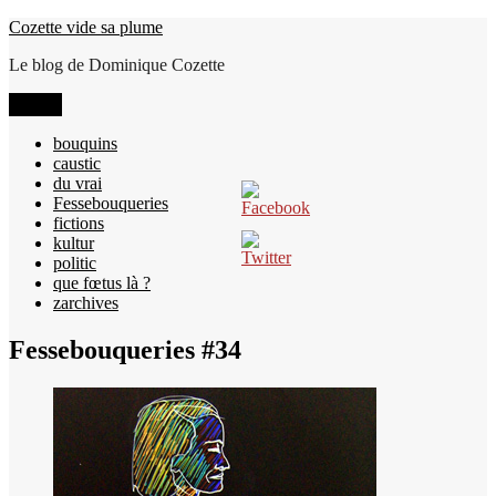
Aller
Cozette vide sa plume
au
Le blog de Dominique Cozette
contenu
Menu
bouquins
caustic
du vrai
Fessebouqueries
fictions
kultur
politic
que fœtus là ?
zarchives
Fessebouqueries #34