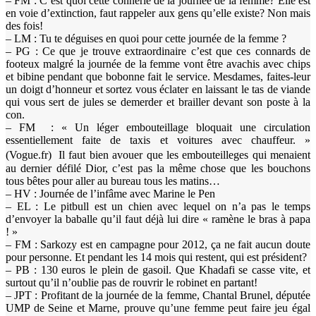
– FM : C’est quoi cette connerie de la journée de la femme? Elle est
en voie d’extinction, faut rappeler aux gens qu’elle existe? Non mais
des fois!
– LM : Tu te déguises en quoi pour cette journée de la femme ?
– PG : Ce que je trouve extraordinaire c’est que ces connards de
footeux malgré la journée de la femme vont être avachis avec chips
et bibine pendant que bobonne fait le service. Mesdames, faites-leur
un doigt d’honneur et sortez vous éclater en laissant le tas de viande
qui vous sert de jules se demerder et brailler devant son poste à la
con.
– FM : « Un léger embouteillage bloquait une circulation
essentiellement faite de taxis et voitures avec chauffeur. »
(Vogue.fr) Il faut bien avouer que les embouteilleges qui menaient
au dernier défilé Dior, c’est pas la même chose que les bouchons
tous bêtes pour aller au bureau tous les matins…
– HV : Journée de l’infâme avec Marine le Pen
– EL : Le pitbull est un chien avec lequel on n’a pas le temps
d’envoyer la baballe qu’il faut déjà lui dire « ramène le bras à papa
! »
– FM : Sarkozy est en campagne pour 2012, ça ne fait aucun doute
pour personne. Et pendant les 14 mois qui restent, qui est président?
– PB : 130 euros le plein de gasoil. Que Khadafi se casse vite, et
surtout qu’il n’oublie pas de rouvrir le robinet en partant!
– JPT : Profitant de la journée de la femme, Chantal Brunel, députée
UMP de Seine et Marne, prouve qu’une femme peut faire jeu égal