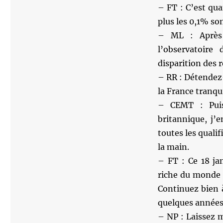
– FT : C’est qu
plus les 0,1% so
– ML : Après l
l’observatoire
disparition des r
– RR : Détendez
la France tranqu
– CEMT : Puis
britannique, j’e
toutes les qualif
la main.
– FT : Ce 18 ja
riche du monde a
Continuez bien à
quelques années 
– NP : Laissez 