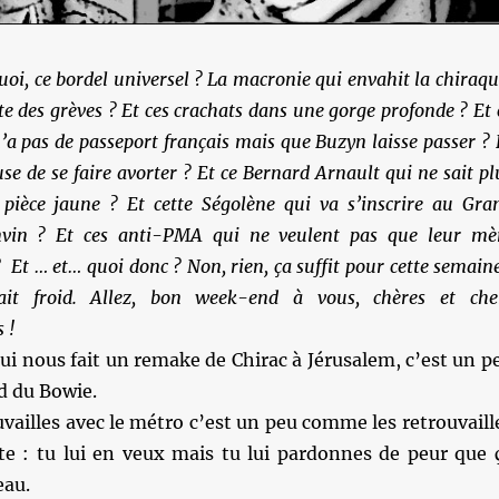
quoi, ce bordel universel ? La macronie qui envahit la chiraqu
ite des grèves ? Et ces crachats dans une gorge profonde ? Et 
’a pas de passeport français mais que Buzyn laisse passer ? 
se de se faire avorter ? Et ce Bernard Arnault qui ne sait pl
pièce jaune ? Et cette Ségolène qui va s’inscrire au Gra
vin ? Et ces anti-PMA qui ne veulent pas que leur mè
? Et … et… quoi donc ? Non, rien, ça suffit pour cette semaine
ait froid. Allez, bon week-end à vous, chères et che
 !
i nous fait un remake de Chirac à Jérusalem, c’est un p
d du Bowie.
uvailles avec le métro c’est un peu comme les retrouvaill
te : tu lui en veux mais tu lui pardonnes de peur que 
eau.