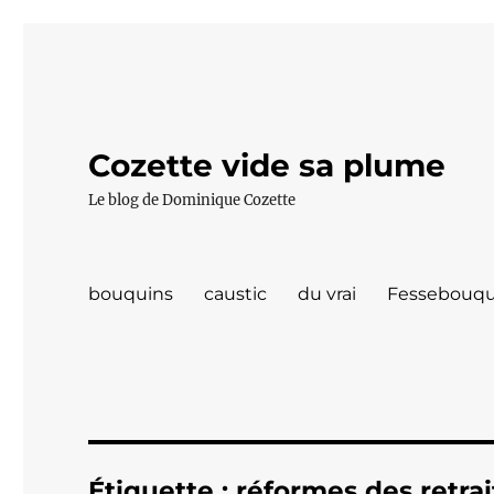
Cozette vide sa plume
Le blog de Dominique Cozette
bouquins
caustic
du vrai
Fessebouqu
Étiquette :
réformes des retrai