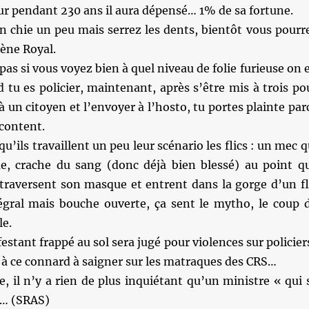
ur pendant 230 ans il aura dépensé… 1% de sa fortune.
n chie un peu mais serrez les dents, bientôt vous pourr
ène Royal.
 pas si vous voyez bien à quel niveau de folie furieuse on 
d tu es policier, maintenant, après s’être mis à trois po
à un citoyen et l’envoyer à l’hosto, tu portes plainte par
 content.
 qu’ils travaillent un peu leur scénario les flics : un mec q
, crache du sang (donc déjà bien blessé) au point q
 traversent son masque et entrent dans la gorge d’un fl
égral mais bouche ouverte, ça sent le mytho, le coup 
le.
stant frappé au sol sera jugé pour violences sur policier
 à ce connard à saigner sur les matraques des CRS…
, il n’y a rien de plus inquiétant qu’un ministre « qui 
»… (SRAS)