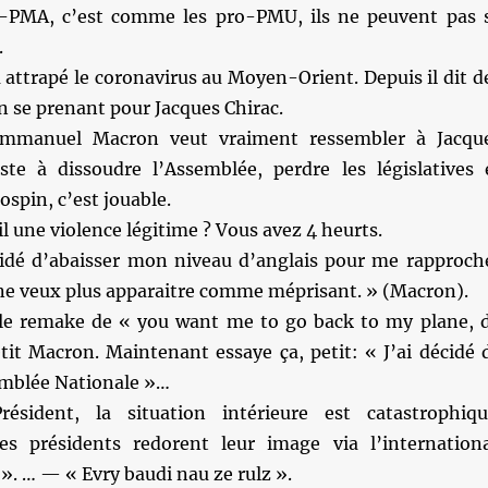
i-PMA, c’est comme les pro-PMU, ils ne peuvent pas 
.
attrapé le coronavirus au Moyen-Orient. Depuis il dit d
en se prenant pour Jacques Chirac.
mmanuel Macron veut vraiment ressembler à Jacqu
reste à dissoudre l’Assemblée, perdre les législatives 
ospin, c’est jouable.
il une violence légitime ? Vous avez 4 heurts.
écidé d’abaisser mon niveau d’anglais pour me rapproch
 ne veux plus apparaitre comme méprisant. » (Macron).
le remake de « you want me to go back to my plane, 
tit Macron. Maintenant essaye ça, petit: « J’ai décidé 
emblée Nationale »…
ident, la situation intérieure est catastrophiqu
s présidents redorent leur image via l’internationa
». … — « Evry baudi nau ze rulz ».