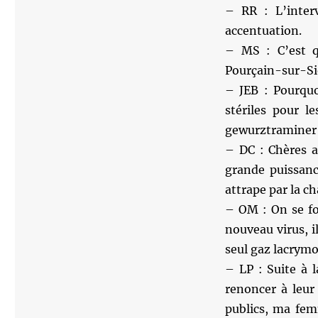
– RR : L’inter
accentuation.
– MS : C’est qu
Pourçain-sur-Si
– JEB : Pourquo
stériles pour l
gewurztraminer
– DC : Chères a
grande puissanc
attrape par la ch
– OM : On se fo
nouveau virus, i
seul gaz lacrym
– LP : Suite à 
renoncer à leur 
publics, ma fem