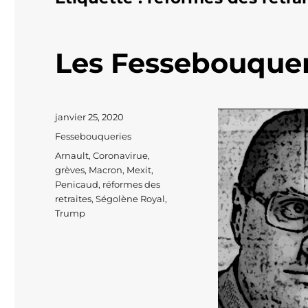
Les Fessebouque
Publié
janvier 25, 2020
le
Catégories
Fessebouqueries
Étiquettes
Arnault
,
Coronavirue
,
grèves
,
Macron
,
Mexit
,
Penicaud
,
réformes des
retraites
,
Ségolène Royal
,
Trump