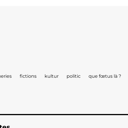
eries
fictions
kultur
politic
que fœtus là ?
tes