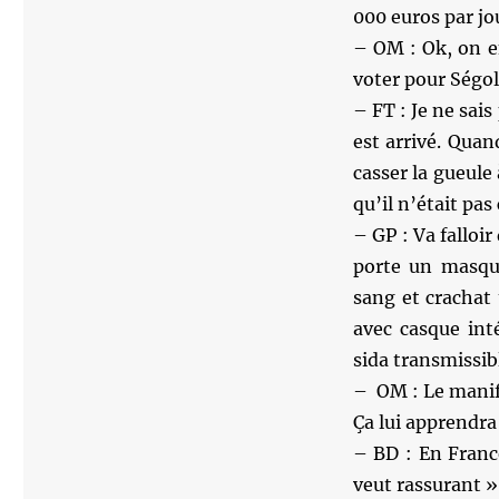
000 euros par jo
– OM : Ok, on e
voter pour Ségol
– FT : Je ne sais
est arrivé. Quan
casser la gueule 
qu’il n’était pas
– GP : Va falloir
porte un masque
sang et crachat
avec casque int
sida transmissib
– OM : Le manife
Ça lui apprendra
– BD : En France
veut rassurant 