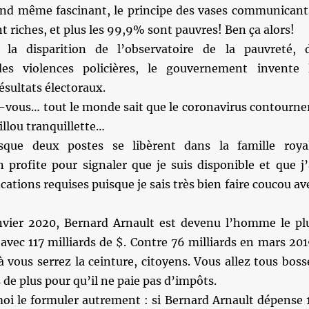
and même fascinant, le principe des vases communicant
nt riches, et plus les 99,9% sont pauvres! Ben ça alors!
a disparition de l’observatoire de la pauvreté, 
 des violences policières, le gouvernement invente 
ésultats électoraux.
-vous… tout le monde sait que le coronavirus contourne
illou tranquillette…
que deux postes se libèrent dans la famille roya
n profite pour signaler que je suis disponible et que j’
ications requises puisque je sais très bien faire coucou av
nvier 2020, Bernard Arnault est devenu l’homme le pl
vec 117 milliards de $. Contre 76 milliards en mars 201
 vous serrez la ceinture, citoyens. Vous allez tous boss
de plus pour qu’il ne paie pas d’impôts.
moi le formuler autrement : si Bernard Arnault dépense 