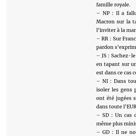
famille royale.
– NP : Il a fal
Macron sur la 
l’inviter à la ma
– RR : Sur France
pardon s’exprim
– JS : Sachez-le
en tapant sur u
est dans ce cas 
– NI : Dans tou
isoler les gens
ont été jugées 
dans toute l’EUR
– SD : Un cas d
même plus mini
– GD : Il ne no