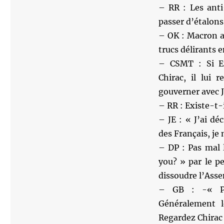
– RR : Les ant
passer d’étalons
– OK : Macron a 
trucs délirants 
– CSMT : Si E
Chirac, il lui 
gouverner avec J
– RR : Existe-t-
– JE : « J’ai d
des Français, je
– DP : Pas mal 
you? » par le pe
dissoudre l’Ass
– GB : -« Prés
Généralement le
Regardez Chirac 