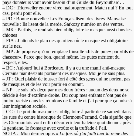
pays donateurs vont avoir besoin d’un Guide du Beyrouthard…
– DC : Trierweiler encore virée malproprement. Match nul ? En tout
cas, perdu pour elle.
– PD : Bonne nouvelle : Les Français lisent des livres. Mauvaise
nouvelle : Ils lisent de la merde. Sarkozy numéro un des ventes.
– MK : Parfois, je rendrais bien obligatoire le masque aussi dans les
chiottes
– FIA : J’attends le plan des quartiers où le masque est obligatoire
sur le nez.
– MP : Je propose qu’on remplace l’insulte «fils de pute» par «fils de
chasseur». Parce que bon, quand même, les putes méritent du
respect, elles.
– BC : Aujourd’hui à Bordeaux, il y a eu une manif anti-masque.
Certains manifestants portaient des masques. Moi je ne sais plus.
– JT : Quel plaisir de tousser fort à côté des gens qui ne portent pas
de masques et de les voir partir en courant.
– NP : Je suis très déçu par mes deux frères : aucun des deux ne se
décide à être d’extrême-droite. Du coup mes enfants n’ont pas de
tonton raciste dans les réunions de famille et j’ai peur que ça nuise à
leur intégration sociale.
– CC : Le port du masque est obligatoire à partir de ce samedi dans
les rues du centre historique de Clermont-Ferrand. Cela signifie que
les Clermontois vont enfin découvrir leur haleine quotidienne après
la gentiane, le fromage avec croûte et la truffade à l’ail.
NOTA : Mon dernier opus
« La fois où j’ai failli tuer la reine des