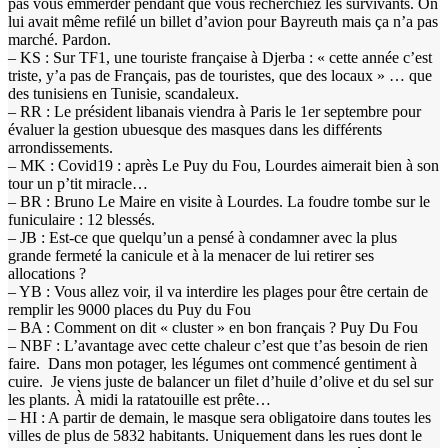
pas vous emmerder pendant que vous recherchiez les survivants. On
lui avait même refilé un billet d’avion pour Bayreuth mais ça n’a pas
marché. Pardon.
– KS : Sur TF1, une touriste française à Djerba : « cette année c’est
triste, y’a pas de Français, pas de touristes, que des locaux » … que
des tunisiens en Tunisie, scandaleux.
– RR : Le président libanais viendra à Paris le 1er septembre pour
évaluer la gestion ubuesque des masques dans les différents
arrondissements.
– MK : Covid19 : après Le Puy du Fou, Lourdes aimerait bien à son
tour un p’tit miracle…
– BR : Bruno Le Maire en visite à Lourdes. La foudre tombe sur le
funiculaire : 12 blessés.
– JB : Est-ce que quelqu’un a pensé à condamner avec la plus
grande fermeté la canicule et à la menacer de lui retirer ses
allocations ?
– YB : Vous allez voir, il va interdire les plages pour être certain de
remplir les 9000 places du Puy du Fou
– BA : Comment on dit « cluster » en bon français ? Puy Du Fou
– NBF : L’avantage avec cette chaleur c’est que t’as besoin de rien
faire. Dans mon potager, les légumes ont commencé gentiment à
cuire. Je viens juste de balancer un filet d’huile d’olive et du sel sur
les plants. À midi la ratatouille est prête…
– HI : A partir de demain, le masque sera obligatoire dans toutes les
villes de plus de 5832 habitants. Uniquement dans les rues dont le