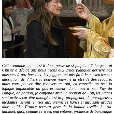
Cette semaine, que s’est-il donc passé de si palpitant ? Le général
Cluster a décidé que nous irions aux urnes planqués derrière nos
masques à gaz buccaux, les joggers ont mis fin à leur exercice sur
attestation, de Villiers va pouvoir rouvrir ( arrêtez de dire réouvrir,
mais vous pouvez dire réouverture, oui, ça rappelle un peu la
logique implacable du gouvernement) donc rouvrir son Puy du
Dingue, ah pardon, je confonds avec un pognon de Fou, les plages
sont actives car être allongé c’est trop propageant, de prestigieuses
médailles seront remises aux premières lignes et aux sans grades
alors qu’Air France recevra juste de la banale oseille, le truc
habituel, quoi, comme ce week-end entamé, promesse de barbeuque