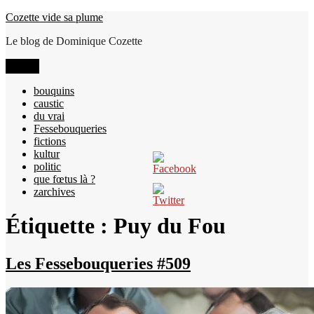
Aller
Cozette vide sa plume
au
Le blog de Dominique Cozette
contenu
Menu
bouquins
caustic
du vrai
Fessebouqueries
fictions
kultur
politic
que fœtus là ?
zarchives
Étiquette :
Puy du Fou
Les Fessebouqueries #509