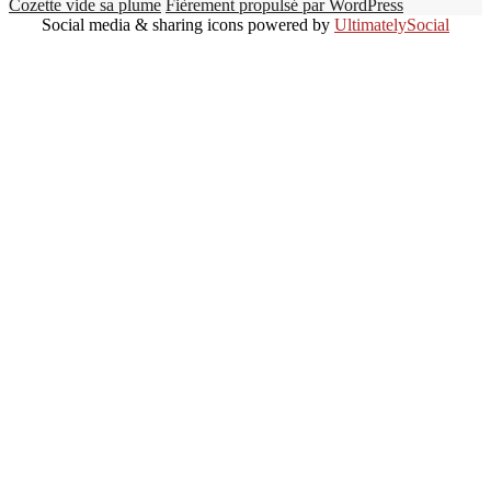
Cozette vide sa plume
Fièrement propulsé par WordPress
Social media & sharing icons powered by
UltimatelySocial