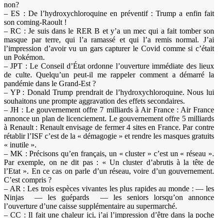
non?
– ES : De l’hydroxychloroquine en préventif : Trump a enfin fait
son coming-Raoult !
– RC : Je suis dans le RER B et y’a un mec qui a fait tomber son
masque par terre, qui l’a ramassé et qui l’a remis normal. J’ai
l’impression d’avoir vu un gars capturer le Covid comme si c’était
un Pokémon.
– JPT : Le Conseil d’État ordonne l’ouverture immédiate des lieux
de culte. Quelqu’un peut-il me rappeler comment a démarré la
pandémie dans le Grand-Est ?
– YP : Donald Trump prendrait de l’hydroxychloroquine. Nous lui
souhaitons une prompte aggravation des effets secondaires.
– JH : Le gouvernement offre 7 milliards à Air France : Air France
annonce un plan de licenciement. Le gouvernement offre 5 milliards
à Renault : Renault envisage de fermer 4 sites en France. Par contre
rétablir l’ISF c’est de la « démagogie » et rendre les masques gratuits
« inutile ».
– MK : Précisons qu’en français, un « cluster » c’est un « réseau ».
Par exemple, on ne dit pas : « Un cluster d’abrutis à la tête de
l’Etat ». En ce cas on parle d’un réseau, voire d’un gouvernement.
C’est compris ?
– AR : Les trois espèces vivantes les plus rapides au monde : — les
Ninjas — les guépards — les seniors lorsqu’on annonce
l’ouverture d’une caisse supplémentaire au supermarché.
– CC : Il fait une chaleur ici, j’ai l’impression d’être dans la poche