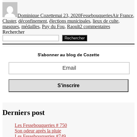
Auteur
Publié
Catégories
Étiquettes
le
Dominique Cozette
mai 23, 2020
Fessebouqueries
Air France
,
Cluster
,
déconfinement
,
élections municipales
,
lieux de culte
,
sur
masques
,
médailles
,
Puy du Fou
,
Raoult
2 commentaires
Les
Rechercher
Fessebouquer
Rechercher
#497
S'abonner au blog de Cozette
Derniers post
Les Fessebouqueries # 750
Son odeur après la pluie
Les Fessebouqueries #749