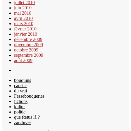
juillet 2010
juin 2010
mai 2010
avril 2010
mars 2010
février 2010
janvier 2010
décembre 2009
novembre 2009
octobre 2009
septembre 2009
août 2009
bouquins
caustic
du vrai
Fessebouqueries
fictions
kultur
politic
que fœtus là ?
zarchives