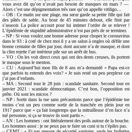
vous avez dit qu’on n’avait pas besoin de masques en mars ? —
Alors c’est une dépigmentation très rare qu’on appelle vitiligo…
– OB : Ce matin sur une plage, ma sœur garde sa petite fille qui fait
des pâtés de sable. Au bout de 45 minutes debout, elle finit par
s’asseoir. La police accourt pour lui intimer l’ordre de se relever !
L’épidémie de stupidité administrative n’est pas près de se terminer.
– NP : Si vous voulez une bonne adresse pour choper le coronavirus
dans le 93 : à coté de chez moi il y a un salon à ongles où défile une
bonne centaine de filles par jour, dont aucune n’a de masque, et dont
la clim rejette l’air intérieur pile sur un arrêt de bus.
– VO : On les voit direct ceux qui ont des dents creuses, ils portent
le masque sous le menton.
– CU : Aujourd’hui mon fils de 8 ans m’a demandé « Papa est-ce
que parfois tu entends des voix? » Je suis resté un peu perplexe car
j’ai pas d’enfants.
– MA : Second tour le 28 juin : scandale sanitaire. Second tour en
janvier 2021 : scandale démocratique. C’est bon, l’opposition est
prête. Où sont les micros ?
– NP : Sortir dans la rue sans précautions parce que l’épidémie tue
moins c’est un peu comme sortir de la tranchée en plein jour en
1917 parce que « ça fait longtemps que la mitrailleuse d’en face n’a
tué personne, si ça se trouve ils sont partis ».
– AN : Les hommes : ont littéralement des poils autour de la bouche.
Les hommes aussi : je ne peux pas te faire un cuni si tu t’épiles pas.
– CEMT : « Et par mesure de sécurité sanitaire, seuls les bulletins