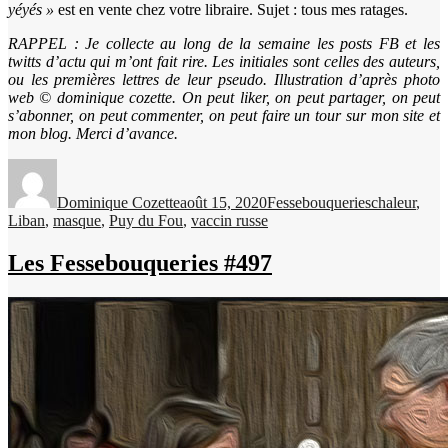
yéyés »
est en vente chez votre libraire. Sujet : tous mes ratages.
RAPPEL : Je collecte au long de la semaine les posts FB et les
twitts d’actu qui m’ont fait rire. Les initiales sont celles des auteurs,
ou les premières lettres de leur pseudo. Illustration d’après photo
web © dominique cozette. On peut liker, on peut partager, on peut
s’abonner, on peut commenter, on peut faire un tour sur mon site et
mon blog. Merci d’avance.
Auteur
Publié
Catégories
Étiquettes
le
Dominique Cozette
août 15, 2020
Fessebouqueries
chaleur
,
Liban
,
masque
,
Puy du Fou
,
vaccin russe
Les Fessebouqueries #497