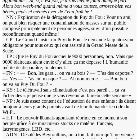
apprenante ? Si, si, c’est fou, je dirais même foutu quelque part.
Alors bon week-end quand même à vous toutses, arrosez-bien vos
bébés, pépés et mémés avec de l’eau fraîche !
– NN : Explication de la dérogation du Puy du Fou : Pour un ami,
on peut bien risquer une contamination de masses sur un public
composé principalement de personnes agées, suivi d’un possible
reconfinement quand même !
– CP : Le Grand Cluster du Puy du Fou. Je demande la quatorzaine
obligatoire pour tous ceux qui ont assisté à la Grand Messe de la
Secte.
– TP : Que le Puy du Fou accueille 9000 personnes, bon. Mais que
9000 blaireaux aient envie d’y aller, ça me dépasse ! L’humanité
mérite de disparaître, finalement.
– FN : « — Bon, les gars… on va au bois ? — T’as des capotes ?
— Yes — T’as ton masque ? — Ah non merde… — Bon ben…
on va au Puy Du Fou ? »
– KS : Le télétravail sans climatisation c’est pas pareil … ça va
lâcher des « je pense que je vais revenir au bureau cette semaine »
– NP : Je suis assez content de l’éducation de mes enfants : ils disent
bonjour à leurs grands parents avant de leur demander le code du
Wi-Fi.
– HT : Le pouvoir libanais agonisant réprime en ce moment son
peuple grâce à de miraculeux stocks de matériel français,
lacrymogènes, LBD, etc..
– ADN : Désolé les Beyrouthins, on a tout fait pour qu’il ne vienne