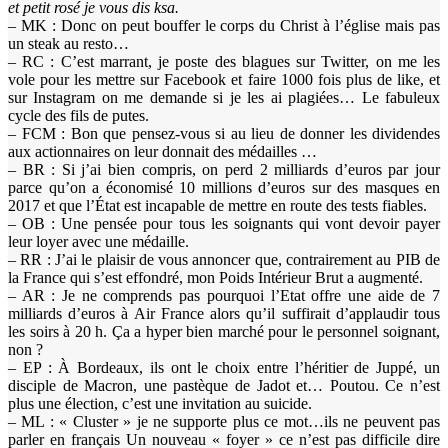
et petit rosé je vous dis ksa.
– MK : Donc on peut bouffer le corps du Christ à l’église mais pas
un steak au resto…
– RC : C’est marrant, je poste des blagues sur Twitter, on me les
vole pour les mettre sur Facebook et faire 1000 fois plus de like, et
sur Instagram on me demande si je les ai plagiées… Le fabuleux
cycle des fils de putes.
– FCM : Bon que pensez-vous si au lieu de donner les dividendes
aux actionnaires on leur donnait des médailles …
– BR : Si j’ai bien compris, on perd 2 milliards d’euros par jour
parce qu’on a économisé 10 millions d’euros sur des masques en
2017 et que l’État est incapable de mettre en route des tests fiables.
– OB : Une pensée pour tous les soignants qui vont devoir payer
leur loyer avec une médaille.
– RR : J’ai le plaisir de vous annoncer que, contrairement au PIB de
la France qui s’est effondré, mon Poids Intérieur Brut a augmenté.
– AR : Je ne comprends pas pourquoi l’Etat offre une aide de 7
milliards d’euros à Air France alors qu’il suffirait d’applaudir tous
les soirs à 20 h. Ça a hyper bien marché pour le personnel soignant,
non ?
– EP : À Bordeaux, ils ont le choix entre l’héritier de Juppé, un
disciple de Macron, une pastèque de Jadot et… Poutou. Ce n’est
plus une élection, c’est une invitation au suicide.
– ML : « Cluster » je ne supporte plus ce mot…ils ne peuvent pas
parler en français Un nouveau « foyer » ce n’est pas difficile dire