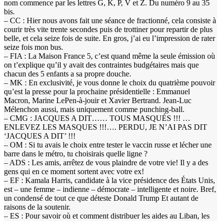
nom commence par les lettres G, K, P, V et Z. Du numéro 9 au 35
bis.
– CC : Hier nous avons fait une séance de fractionné, cela consiste à
courir très vite trente secondes puis de trottiner pour repartir de plus
belle, et cela seize fois de suite. En gros, j’ai eu l’impression de rater
seize fois mon bus.
– FIA : La Maison France 5, c’est quand même la seule émission où
on t’explique qu’il y avait des contraintes budgétaires mais que
chacun des 5 enfants a sa propre douche.
– MK : En exclusivité, je vous donne le choix du quatrième pouvoir
qu’est la presse pour la prochaine présidentielle : Emmanuel
Macron, Marine LePen-à-jouir et Xavier Bertrand. Jean-Luc
Mélenchon aussi, mais uniquement comme punching-ball.
– CMG : JACQUES A DIT…… TOUS MASQUÉS !!! …
ENLEVEZ LES MASQUES !!!…. PERDU, JE N’AI PAS DIT
‘JACQUES A DIT’ !!!
– OM : Si tu avais le choix entre tester le vaccin russe et lécher une
barre dans le métro, tu choisirais quelle ligne ?
– ADS : Les amis, arrêtez de vous plaindre de votre vie! Il y a des
gens qui en ce moment sortent avec votre ex!
– EF : Kamala Harris, candidate à la vice présidence des États Unis,
est – une femme – indienne – démocrate – intelligente et noire. Bref,
un condensé de tout ce que déteste Donald Trump Et autant de
raisons de la soutenir.
– ES : Pour savoir où et comment distribuer les aides au Liban, les