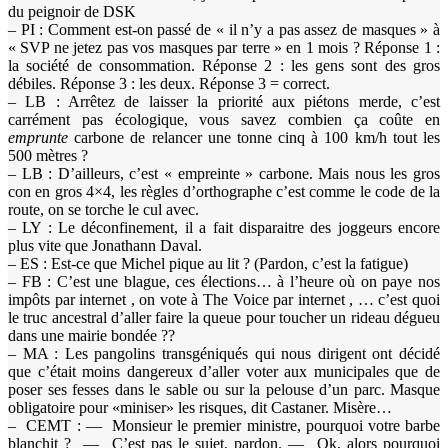
du peignoir de DSK
– PI : Comment est-on passé de « il n’y a pas assez de masques » à
« SVP ne jetez pas vos masques par terre » en 1 mois ? Réponse 1 :
la société de consommation. Réponse 2 : les gens sont des gros
débiles. Réponse 3 : les deux. Réponse 3 = correct.
– LB : Arrêtez de laisser la priorité aux piétons merde, c’est
carrément pas écologique, vous savez combien ça coûte en
emprunte
carbone de relancer une tonne cinq à 100 km/h tout les
500 mètres ?
– LB : D’ailleurs, c’est « empreinte » carbone. Mais nous les gros
con en gros 4×4, les règles d’orthographe c’est comme le code de la
route, on se torche le cul avec.
– LY : Le déconfinement, il a fait disparaitre des joggeurs encore
plus vite que Jonathann Daval.
– ES : Est-ce que Michel pique au lit ? (Pardon, c’est la fatigue)
– FB : C’est une blague, ces élections… à l’heure où on paye nos
impôts par internet , on vote à The Voice par internet , … c’est quoi
le truc ancestral d’aller faire la queue pour toucher un rideau dégueu
dans une mairie bondée ??
– MA : Les pangolins transgéniqués qui nous dirigent ont décidé
que c’était moins dangereux d’aller voter aux municipales que de
poser ses fesses dans le sable ou sur la pelouse d’un parc. Masque
obligatoire pour «miniser» les risques, dit Castaner. Misère…
– CEMT : — Monsieur le premier ministre, pourquoi votre barbe
blanchit ? — C’est pas le sujet, pardon. — Ok, alors pourquoi