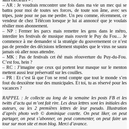
– AR : Je voudrais rencontrer une fois dans ma vie un mec qui se
battra pour moi de toutes ses forces, de toute son âme, avec ses
tripes, juste pour ne pas me perdre. Un peu comme, récemment, ce
vendeur de chez Télécom lorsque je lui ai annoncé que je voulais
résilier mon abonnement.
– NP : Fermer les parcs mais remettre les gens dans le métro,
interdire les festivals de musique mais rouvrir le Puy du Fou… Je
commence à me demander si la stratégie du gouvernement ce n’est
pas de prendre des décisions tellement stupides que le virus ne saura
jamais où aller nous attendre.
– MK : Pas de festivals cet été mais réouverture du Puy-du-Fou.
C’est fou, hein ?
– RC : J’imagine que ceux qui portent leur masque sur le menton
mettent aussi leur préservatif sur les couilles.
– PR : Et c’est là que l’on se rend compte que tout le monde s’en
fout du deuxième tour des municipales. Et toi, tu as réservé pour les
vacances ?
RAPPEL : Je collecte au long de la semaine les posts FB et les
twitts d’actu qui m’ont fait rire. Les deux lettres sont les initiales des
auteurs, ou les 2 premières lettres de leur pseudo. Illustration
d’après photo web © dominique cozette. On peut liker, on peut
partager, on peut s’abonner, on peut commenter, on peut faire un
tour sur mon site et mon blog. Merci d’avance.