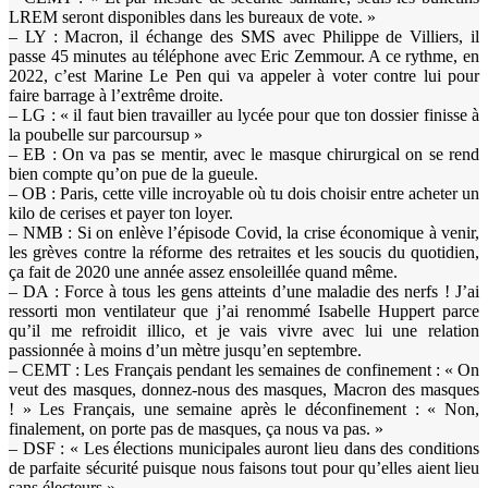
LREM seront disponibles dans les bureaux de vote. »
– LY : Macron, il échange des SMS avec Philippe de Villiers, il
passe 45 minutes au téléphone avec Eric Zemmour. A ce rythme, en
2022, c’est Marine Le Pen qui va appeler à voter contre lui pour
faire barrage à l’extrême droite.
– LG : « il faut bien travailler au lycée pour que ton dossier finisse à
la poubelle sur parcoursup »
– EB : On va pas se mentir, avec le masque chirurgical on se rend
bien compte qu’on pue de la gueule.
– OB : Paris, cette ville incroyable où tu dois choisir entre acheter un
kilo de cerises et payer ton loyer.
– NMB : Si on enlève l’épisode Covid, la crise économique à venir,
les grèves contre la réforme des retraites et les soucis du quotidien,
ça fait de 2020 une année assez ensoleillée quand même.
– DA : Force à tous les gens atteints d’une maladie des nerfs ! J’ai
ressorti mon ventilateur que j’ai renommé Isabelle Huppert parce
qu’il me refroidit illico, et je vais vivre avec lui une relation
passionnée à moins d’un mètre jusqu’en septembre.
– CEMT : Les Français pendant les semaines de confinement : « On
veut des masques, donnez-nous des masques, Macron des masques
! » Les Français, une semaine après le déconfinement : « Non,
finalement, on porte pas de masques, ça nous va pas. »
– DSF : « Les élections municipales auront lieu dans des conditions
de parfaite sécurité puisque nous faisons tout pour qu’elles aient lieu
sans électeurs » .