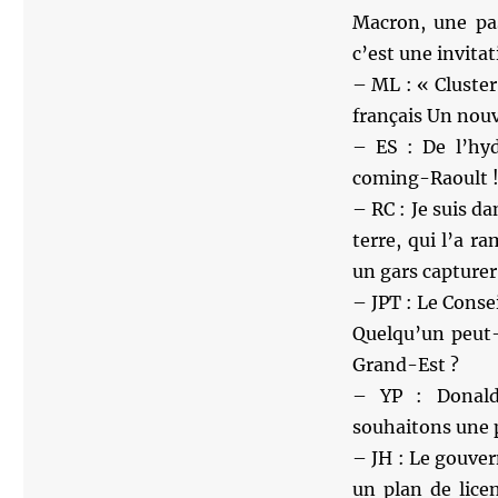
Macron, une pas
c’est une invitat
– ML : « Cluster
français Un nouve
– ES : De l’hyd
coming-Raoult 
– RC : Je suis d
terre, qui l’a r
un gars capturer
– JPT : Le Conse
Quelqu’un peut
Grand-Est ?
– YP : Donald
souhaitons une 
– JH : Le gouver
un plan de lice