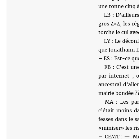
une tonne cinq à
– LB : D’ailleur
gros 4×4, les rè
torche le cul ave
– LY : Le déconf
que Jonathann D
– ES : Est-ce que
– FB : C’est un
par internet , 
ancestral d’all
mairie bondée ?
– MA : Les pan
c’était moins d
fesses dans le s
«miniser» les ri
– CEMT : — Mons