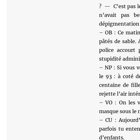
? — C’est pas l
n’avait pas 
dépigmentation t
– OB : Ce matin 
pâtés de sable. 
police accourt 
stupidité admini
– NP : Si vous 
le 93 : à coté 
centaine de fil
rejette l’air inté
– VO : On les v
masque sous le 
– CU : Aujourd
parfois tu enten
d’enfants.