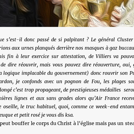
e s’est-il donc passé de si palpitant ? Le général Cluster
rions aux urnes planqués derrière nos masques à gaz buccau
is fin à leur exercice sur attestation, de Villiers va pouvo
 de dire réouvrir, mais vous pouvez dire réouverture, oui, 
la logique implacable du gouvernement) donc rouvrir son P
ardon, je confonds avec un pognon de Fou, les plages so
allongé c’est trop propageant, de prestigieuses médailles sero
ières lignes et aux sans grades alors qu’Air France recev
e oseille, le truc habituel, quoi, comme ce week-end entam
que et petit rosé je vous dis ksa.
eut bouffer le corps du Christ à l’église mais pas un ste