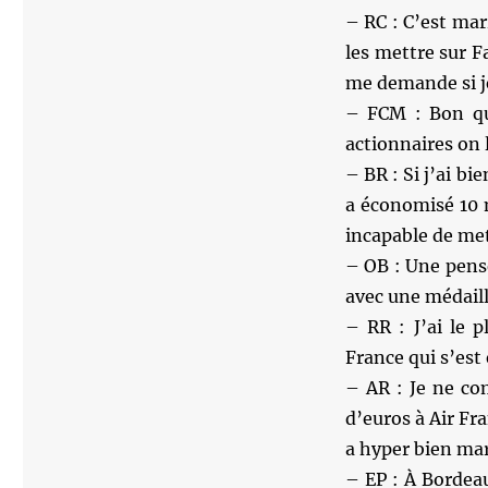
– RC : C’est mar
les mettre sur F
me demande si je 
– FCM : Bon qu
actionnaires on 
– BR : Si j’ai bi
a économisé 10 m
incapable de met
– OB : Une pensé
avec une médaill
– RR : J’ai le 
France qui s’est
– AR : Je ne co
d’euros à Air Fra
a hyper bien mar
– EP : À Bordeaux