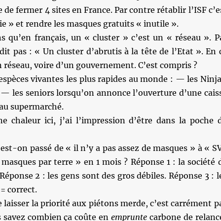
de fermer 4 sites en France. Par contre rétablir l’ISF c’e
e » et rendre les masques gratuits « inutile ».
s qu’en français, un « cluster » c’est un « réseau ». P
it pas : « Un cluster d’abrutis à la tête de l’Etat ». En 
n réseau, voire d’un gouvernement. C’est compris ?
 espèces vivantes les plus rapides au monde : — les Ninj
— les seniors lorsqu’on annonce l’ouverture d’une cais
au supermarché.
ne chaleur ici, j’ai l’impression d’être dans la poche 
est-on passé de « il n’y a pas assez de masques » à « S
 masques par terre » en 1 mois ? Réponse 1 : la société 
ponse 2 : les gens sont des gros débiles. Réponse 3 : l
= correct.
e laisser la priorité aux piétons merde, c’est carrément p
s savez combien ça coûte en
emprunte
carbone de relanc