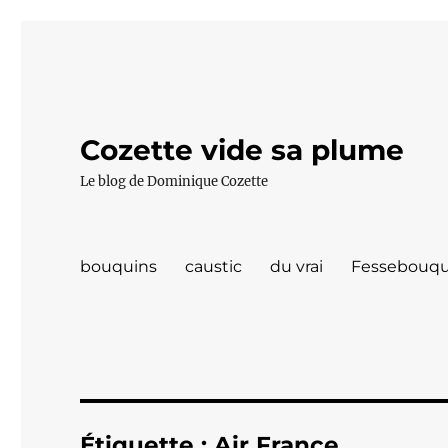
Cozette vide sa plume
Le blog de Dominique Cozette
bouquins
caustic
du vrai
Fessebouqu
Étiquette :
Air France