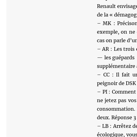
Renault envisage 
de la « démagogi
– MK : Précison
exemple, on ne d
cas on parle d’u
– AR : Les trois
— les guépards 
supplémentaire 
– CC : Il fait u
peignoir de DSK
– PI : Comment 
ne jetez pas vos
consommation. Ré
deux. Réponse 3 
– LB : Arrêtez d
écologique, vou