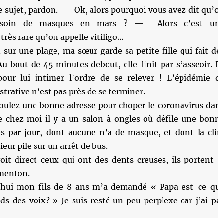
e sujet, pardon. — Ok, alors pourquoi vous avez dit qu’
besoin de masques en mars ? — Alors c’est u
rès rare qu’on appelle vitiligo…
sur une plage, ma sœur garde sa petite fille qui fait d
Au bout de 45 minutes debout, elle finit par s’asseoir. 
pour lui intimer l’ordre de se relever ! L’épidémie 
strative n’est pas près de se terminer.
voulez une bonne adresse pour choper le coronavirus da
de chez moi il y a un salon à ongles où défile une bon
les par jour, dont aucune n’a de masque, et dont la cl
rieur pile sur un arrêt de bus.
oit direct ceux qui ont des dents creuses, ils portent 
menton.
’hui mon fils de 8 ans m’a demandé « Papa est-ce q
ds des voix? » Je suis resté un peu perplexe car j’ai p