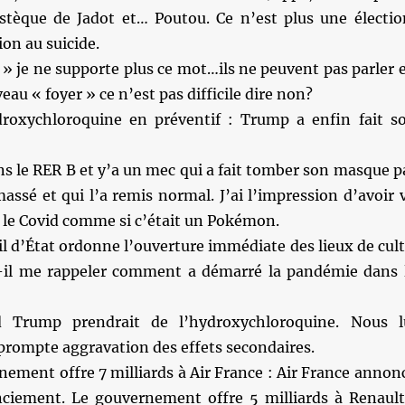
tèque de Jadot et… Poutou. Ce n’est plus une électio
ion au suicide.
 » je ne supporte plus ce mot…ils ne peuvent pas parler 
au « foyer » ce n’est pas difficile dire non?
roxychloroquine en préventif : Trump a enfin fait s
!
ans le RER B et y’a un mec qui a fait tomber son masque p
amassé et qui l’a remis normal. J’ai l’impression d’avoir 
 le Covid comme si c’était un Pokémon.
il d’État ordonne l’ouverture immédiate des lieux de cult
-il me rappeler comment a démarré la pandémie dans 
 Trump prendrait de l’hydroxychloroquine. Nous l
prompte aggravation des effets secondaires.
nement offre 7 milliards à Air France : Air France annon
nciement. Le gouvernement offre 5 milliards à Renault