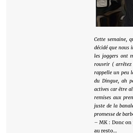
Cette semaine, qu
décidé que nous i
les joggers ont m
rouvrir ( arrêtez
rappelle un peu 
du Dingue, ah p
actives car être 
remises aux prem
juste de la banal
promesse de barbeu
– MK : Donc on p
au resto…