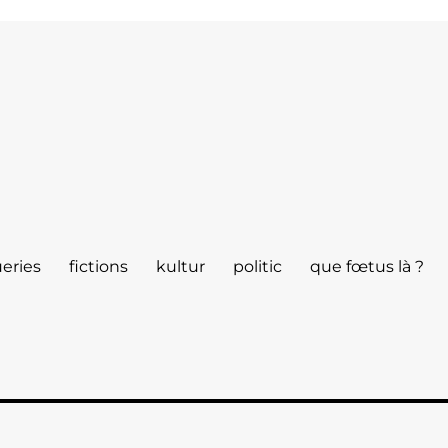
eries
fictions
kultur
politic
que fœtus là ?