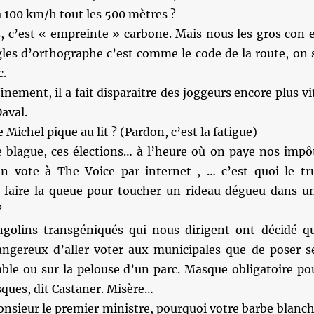
 100 km/h tout les 500 mètres ?
s, c’est « empreinte » carbone. Mais nous les gros con 
gles d’orthographe c’est comme le code de la route, on 
c.
inement, il a fait disparaitre des joggeurs encore plus vi
aval.
 Michel pique au lit ? (Pardon, c’est la fatigue)
e blague, ces élections… à l’heure où on paye nos impô
on vote à The Voice par internet , … c’est quoi le tr
er faire la queue pour toucher un rideau dégueu dans u
?
golins transgéniqués qui nous dirigent ont décidé q
angereux d’aller voter aux municipales que de poser s
able ou sur la pelouse d’un parc. Masque obligatoire po
sques, dit Castaner. Misère…
ieur le premier ministre, pourquoi votre barbe blanch