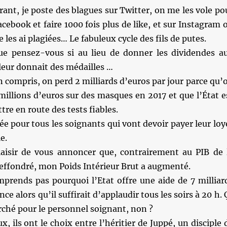
rant, je poste des blagues sur Twitter, on me les vole po
acebook et faire 1000 fois plus de like, et sur Instagram 
les ai plagiées… Le fabuleux cycle des fils de putes.
e pensez-vous si au lieu de donner les dividendes a
leur donnait des médailles …
en compris, on perd 2 milliards d’euros par jour parce qu’
illions d’euros sur des masques en 2017 et que l’État e
tre en route des tests fiables.
e pour tous les soignants qui vont devoir payer leur loy
e.
plaisir de vous annoncer que, contrairement au PIB de 
 effondré, mon Poids Intérieur Brut a augmenté.
mprends pas pourquoi l’Etat offre une aide de 7 milliar
nce alors qu’il suffirait d’applaudir tous les soirs à 20 h. 
ché pour le personnel soignant, non ?
, ils ont le choix entre l’héritier de Juppé, un disciple 