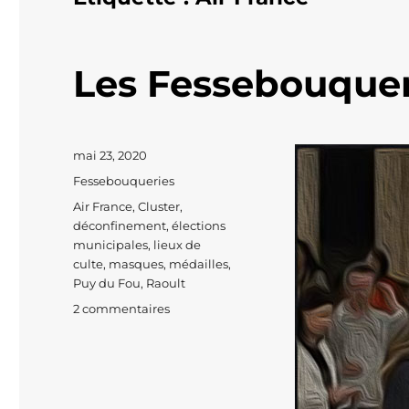
Les Fessebouque
Publié
mai 23, 2020
le
Catégories
Fessebouqueries
Étiquettes
Air France
,
Cluster
,
déconfinement
,
élections
municipales
,
lieux de
culte
,
masques
,
médailles
,
Puy du Fou
,
Raoult
sur
2 commentaires
Les
Fessebouqueries
#497