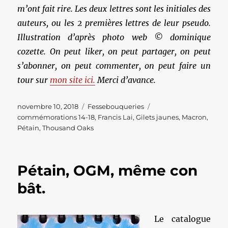
m’ont fait rire. Les deux lettres sont les initiales des
auteurs, ou les 2 premières lettres de leur pseudo.
Illustration d’après photo web © dominique
cozette. On peut liker, on peut partager, on peut
s’abonner, on peut commenter, on peut faire un
tour sur
mon site ici.
Merci d’avance.
Publié
Catégories
Étiquettes
novembre 10, 2018
Fessebouqueries
le
commémorations 14-18
,
Francis Lai
,
Gilets jaunes
,
Macron
,
Pétain
,
Thousand Oaks
Pétain, OGM, même con
bât.
Le catalogue