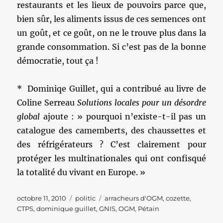
restaurants et les lieux de pouvoirs parce que,
bien sûr, les aliments issus de ces semences ont
un goût, et ce goût, on ne le trouve plus dans la
grande consommation. Si c’est pas de la bonne
démocratie, tout ça !
* Dominiqe Guillet, qui a contribué au livre de
Coline Serreau
Solutions locales pour un désordre
global
ajoute : » pourquoi n’existe-t-il pas un
catalogue des camemberts, des chaussettes et
des réfrigérateurs ? C’est clairement pour
protéger les multinationales qui ont confisqué
la totalité du vivant en Europe. »
Publié
Catégories
Étiquettes
octobre 11, 2010
politic
arracheurs d'OGM
,
cozette
,
le
CTPS
,
dominique guillet
,
GNIS
,
OGM
,
Pétain