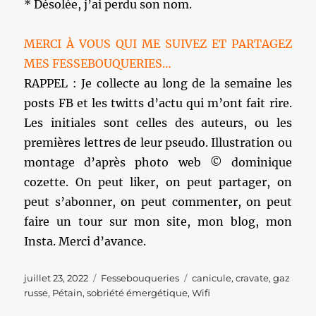
* Désolée, j’ai perdu son nom.
MERCI À VOUS QUI ME SUIVEZ ET PARTAGEZ
MES FESSEBOUQUERIES…
RAPPEL : Je collecte au long de la semaine les
posts FB et les twitts d’actu qui m’ont fait rire.
Les initiales sont celles des auteurs, ou les
premières lettres de leur pseudo. Illustration ou
montage d’après photo web © dominique
cozette. On peut liker, on peut partager, on
peut s’abonner, on peut commenter, on peut
faire un tour sur mon site, mon blog, mon
Insta. Merci d’avance.
Publié
Catégories
Étiquettes
juillet 23, 2022
Fessebouqueries
canicule
,
cravate
,
gaz
le
russe
,
Pétain
,
sobriété émergétique
,
Wifi