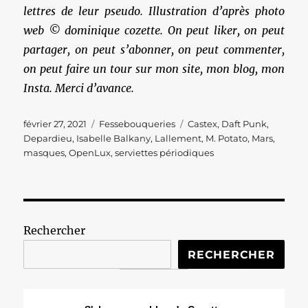
lettres de leur pseudo. Illustration d’après photo
web © dominique cozette. On peut liker, on peut
partager, on peut s’abonner, on peut commenter,
on peut faire un tour sur mon site, mon blog, mon
Insta. Merci d’avance.
Publié
Catégories
Étiquettes
février 27, 2021
Fessebouqueries
Castex
,
Daft Punk
,
le
Depardieu
,
Isabelle Balkany
,
Lallement
,
M. Potato
,
Mars
,
masques
,
OpenLux
,
serviettes périodiques
Rechercher
RECHERCHER