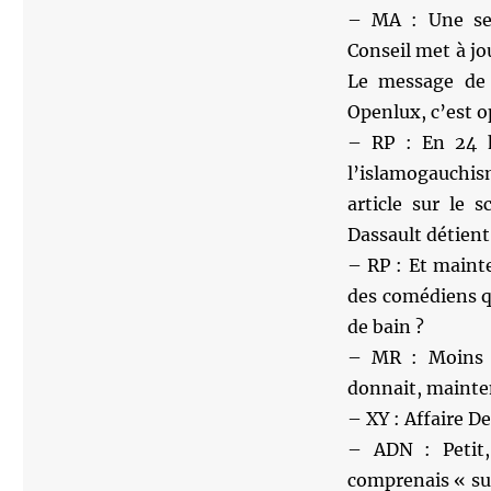
– MA : Une sem
Conseil met à jo
Le message de l
Openlux, c’est o
– RP : En 24 h
l’islamogauchis
article sur le 
Dassault détien
– RP : Et mainte
des comédiens qu
de bain ?
– MR : Moins 
donnait, mainte
– XY : Affaire De
– ADN : Petit,
comprenais « sup