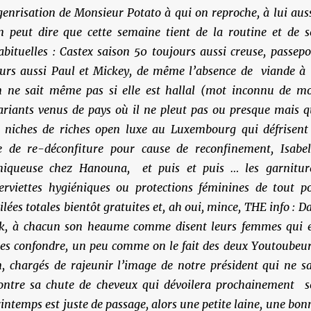
enrisation de Monsieur Potato à qui on reproche, à lui auss
n peut dire que cette semaine tient de la routine et de s
bituelles : Castex saison 50 toujours aussi creuse, passepo
ours aussi Paul et Mickey, de même l’absence de viande à 
n ne sait même pas si elle est hallal (mot inconnu de m
variants venus de pays où il ne pleut pas ou presque mais q
s niches de riches open luxe au Luxembourg qui défrisent
e de re-déconfiture pour cause de reconfinement, Isabel
niqueuse chez Hanouna, et puis et puis … les garnitur
erviettes hygiéniques ou protections féminines de tout po
ées totales bientôt gratuites et, ah oui, mince, THE info : Da
nk, à chacun son heaume comme disent leurs femmes qui 
les confondre, un peu comme on le fait des deux Youtoubeur
, chargés de rajeunir l’image de notre président qui ne sa
contre sa chute de cheveux qui dévoilera prochainement s
printemps est juste de passage, alors une petite laine, une bon