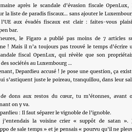
aine après le scandale d’évasion fiscale OpenLux, 
ur la liste de paradis fiscaux… sans ajouter le Luxembour
’UE aux évadés fiscaux est clair : faites-vous plaisi
pen bar.
eures, le Figaro a publié pas moins de 7 articles s
me ! Mais il n’a toujours pas trouvé le temps d’écrire 
scandale fiscal OpenLux, qui révèle que son propriétai
t des sociétés au Luxembourg …
nant, Depardieu accusé ! Je pose une question, ça exist
i s’astiquent juste le poireau, tranquillou, dans leur sal
de dons aux restos du cœur, tu m’étonnes, avant 
nant on y va.
pardieu : Il faut séparer le vignoble de l’ignoble.
 j’entendais la voisine crier « suppôt de satan ». 
po de sale temps » et je pensais « pourvu qu’il ne pleu