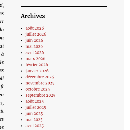
i,
es
Archives
rt
août 2026
la
juillet 2026
on
juin 2026
ui
mai 2026
avril 2026
 à
mars 2026
le
février 2026
es
janvier 2026
décembre 2025
il
novembre 2025
ft
octobre 2025
en
septembre 2025
août 2025
s,
juillet 2025
it
juin 2025
es
mai 2025
avril 2025
ne