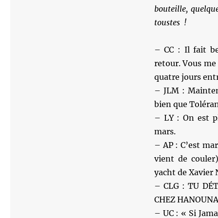
bouteille, quelq
toustes !
– CC : Il fait 
retour. Vous me
quatre jours ent
– JLM : Mainten
bien que Toléran
– LY : On est p
mars.
– AP : C’est mar
vient de couler
yacht de Xavier N
– CLG : TU DÉ
CHEZ HANOUNA. Tu
– UC : « Si Jama