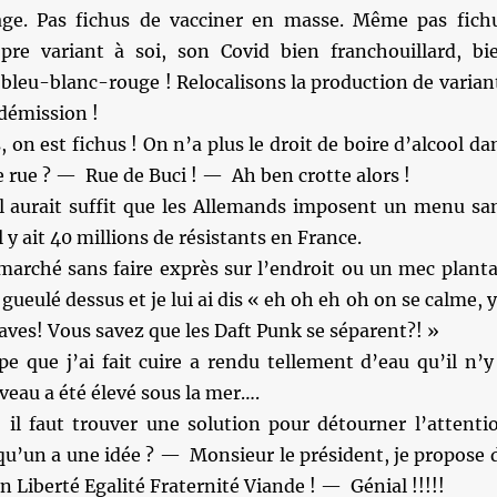
age. Pas fichus de vacciner en masse. Même pas fich
pre variant à soi, son Covid bien franchouillard, bi
bleu-blanc-rouge ! Relocalisons la production de varian
démission !
 on est fichus ! On n’a plus le droit de boire d’alcool da
e rue ? — Rue de Buci ! — Ah ben crotte alors !
il aurait suffit que les Allemands imposent un menu sa
 y ait 40 millions de résistants en France.
 marché sans faire exprès sur l’endroit ou un mec planta
a gueulé dessus et je lui ai dis « eh oh eh oh on se calme, y
raves! Vous savez que les Daft Punk se séparent?! »
e que j’ai fait cuire a rendu tellement d’eau qu’il n’y
 veau a été élevé sous la mer….
l faut trouver une solution pour détourner l’attenti
qu’un a une idée ? — Monsieur le président, je propose 
n Liberté Egalité Fraternité Viande ! — Génial !!!!!