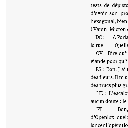
tests de dépist
d’avoir son pro
hexagonal, bien 
! Varan-Micron 
– DC : — A Paris,
la rue ! — Quell
– OV : Dire qu’
viande pour qu’il
– ES : Bon. J ai
des fleurs. Il m 
des trucs plus g
– HD : L’escalop
aucun doute : le
– FT : — Bon, i
d’Openlux, quel
lancer l’opératio