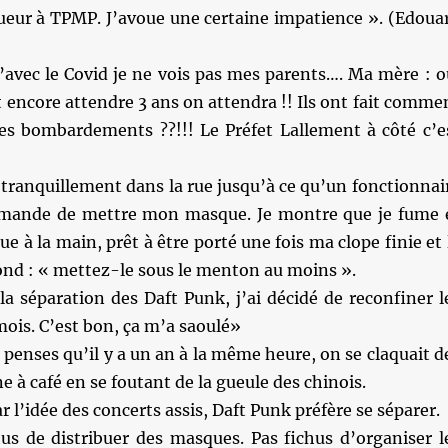
ueur à TPMP. J’avoue une certaine impatience ». (Edoua
’avec le Covid je ne vois pas mes parents…. Ma mère : o
it encore attendre 3 ans on attendra !! Ils ont fait comme
es bombardements ??!!! Le Préfet Lallement à côté c’e
 tranquillement dans la rue jusqu’à ce qu’un fonctionnai
emande de mettre mon masque. Je montre que je fume 
e à la main, prêt à être porté une fois ma clope finie et 
ond : « mettez-le sous le menton au moins ».
 la séparation des Daft Punk, j’ai décidé de reconfiner l
mois. C’est bon, ça m’a saoulé»
penses qu’il y a un an à la même heure, on se claquait d
e à café en se foutant de la gueule des chinois.
r l’idée des concerts assis, Daft Punk préfère se séparer.
us de distribuer des masques. Pas fichus d’organiser l