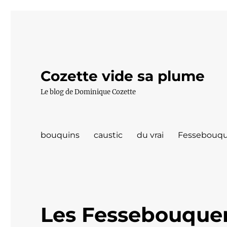
Cozette vide sa plume
Le blog de Dominique Cozette
bouquins
caustic
du vrai
Fessebouqu
Les Fessebouquer