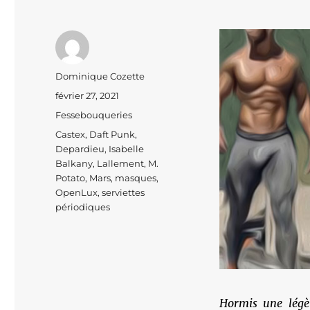
Auteur
Dominique Cozette
Publié
février 27, 2021
le
Catégories
Fessebouqueries
Étiquettes
Castex
,
Daft Punk
,
Depardieu
,
Isabelle
Balkany
,
Lallement
,
M.
Potato
,
Mars
,
masques
,
OpenLux
,
serviettes
périodiques
Hormis une légè