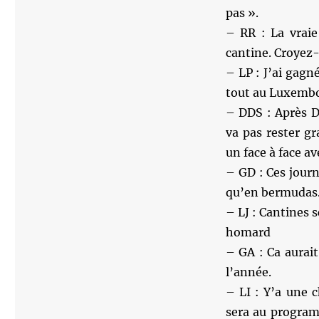
pas ».
– RR : La vraie
cantine. Croyez
– LP : J’ai gagn
tout au Luxemb
– DDS : Après D
va pas rester g
un face à face av
– GD : Ces jour
qu’en bermudas
– LJ : Cantines 
homard
– GA : Ca aurait
l’année.
– LI : Y’a une 
sera au programm