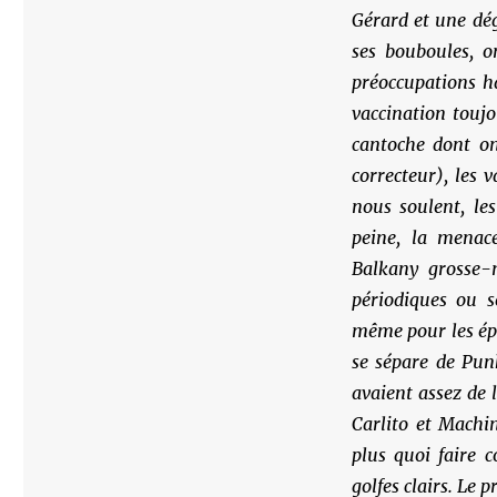
Gérard et une dég
ses bouboules, o
préoccupations ha
vaccination touj
cantoche dont o
correcteur), les 
nous soulent, le
peine, la menac
Balkany grosse-
périodiques ou s
même pour les épil
se sépare de Pu
avaient assez de 
Carlito et Machin
plus quoi faire 
golfes clairs. Le 