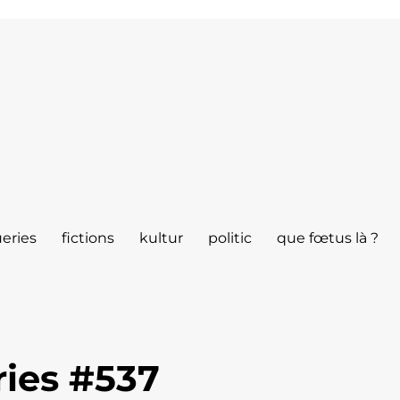
eries
fictions
kultur
politic
que fœtus là ?
ies #537