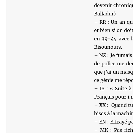
devenir chroniq
Balladur)
– RR : Un an qu
et bien si on do
en 39-45 avec l
Bisounours.
– NZ : Je fumais
de police me d
que j’ai un masqu
ce génie me rép
– IS : « Suite à
Français pour 1 
– XX : Quand tu 
bises à la machin
– EN : Effrayé pa
– MK : Pas fich