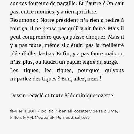
sur ces fouteurs de pagaille. Et l’autre ? On sait
pas, entre momies, y a rien qui filtre.
Résumons : Notre président n’a rien à redire à
tout ça. Il ne pense pas qu’il y ait faute. Mais il
peut comprendre que ça puisse choquer. Mais il
y a pas faute, même si c’était pas la meilleure
idée d’aller là-bas. Enfin, y a pas faute mais on
n’ira plus, ou faudra un papier signé du surgé.
Les tiques, les tiques, pourquoi qu’vous
m’parlez des tiques ? Bon, allez, next !
Dessin recyclé et texte ©dominiquecozette
Publié
Catégories
Étiquettes
février 11, 2011
politic
ben ali
,
cozette vide sa plume
,
le
Fillon
,
MAM
,
Moubarak
,
Pernaud
,
sarkozy