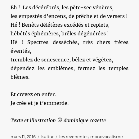
Eh ! Les décérébrés, les pète-sec vénères,
les empestés d’encens, de prêche et de versets !
Hé ! Benêts délétères excédés et replets,
hébétés éphémères, brêles dégénérées !
Hé ! Spectres desséchés, très chers frères
éventés,
tremblez de senescence, bêlez et végétez,
dépendez les emblèmes, fermez les temples
blêmes.
Et crevez en enfer.
Je crée et je t’emmerde.
Texte et illustration © dominique cozette
Publié
Catégories
Étiquettes
mars 11, 2016
kultur
les revenentes
,
monovocalisme