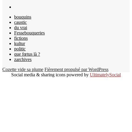
bouquins
caustic
du vrai
Fessebouqueries
fictions
kultur
politic
que fœtus là ?
zarchives
Cozette vide sa plume
Fièrement propulsé par WordPress
Social media & sharing icons powered by
UltimatelySocial