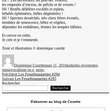
Eh ! Les décérébrés, les pète-sec vénères,
les empestés d’encens, de prêche et de versets !
Hé ! Benêts délétères excédés et replets,
hébétés éphémères, brêles dégénérées !
Hé ! Spectres desséchés, très chers frères éventés,
tremblez de senescence, bêlez et végétez,
dépendez les emblèmes, fermez les temples blêmes.
Et crevez en enfer.
Je crée et je t’emmerde.
Texte et illustration © dominique cozette
Auteur
Publié
Catégories
Étiquettes
le
Dominique Cozette
mars 11, 2016
kultur
les revenentes
,
monovocalisme en e
,
perec
Navigation
Publication
Précédent
Les Fessebouqueries #294
Publication
précédente :
Suivant
Les Fessebouqueries #295
de
suivante :
Rechercher
l’article
Rechercher
S'abonner au blog de Cozette