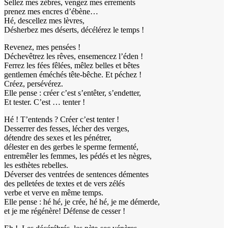
Sellez mes zèbres, vengez mes errements
prenez mes encres d’ébène…
Hé, descellez mes lèvres,
Désherbez mes déserts, décélérez le temps !
Revenez, mes pensées !
Déchevêtrez les rêves, ensemencez l’éden !
Ferrez les fées fêlées, mêlez belles et bêtes
gentlemen éméchés tête-bêche. Et péchez !
Créez, persévérez.
Elle pense : créer c’est s’entêter, s’endetter,
Et tester. C’est … tenter !
Hé ! T’entends ? Créer c’est tenter !
Desserrer des fesses, lécher des verges,
détendre des sexes et les pénétrer,
délester en des gerbes le sperme fermenté,
entremêler les femmes, les pédés et les nègres,
les esthètes rebelles.
Déverser des ventrées de sentences démentes
des pelletées de textes et de vers zélés
verbe et verve en même temps.
Elle pense : hé hé, je crée, hé hé, je me démerde,
et je me régénère! Défense de cesser !