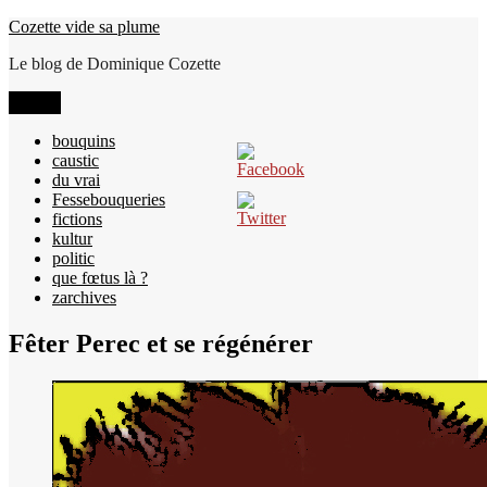
Aller
Cozette vide sa plume
au
Le blog de Dominique Cozette
contenu
Menu
bouquins
caustic
du vrai
Fessebouqueries
fictions
kultur
politic
que fœtus là ?
zarchives
Fêter Perec et se régénérer