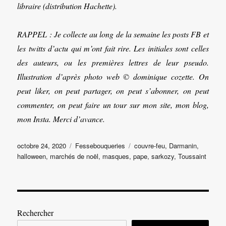
libraire (distribution Hachette).
RAPPEL : Je collecte au long de la semaine les posts FB et
les twitts d’actu qui m’ont fait rire. Les initiales sont celles
des auteurs, ou les premières lettres de leur pseudo.
Illustration d’après photo web © dominique cozette. On
peut liker, on peut partager, on peut s’abonner, on peut
commenter, on peut faire un tour sur mon site, mon blog,
mon Insta. Merci d’avance.
Publié
Catégories
Étiquettes
octobre 24, 2020
Fessebouqueries
couvre-feu
,
Darmanin
,
le
halloween
,
marchés de noël
,
masques
,
pape
,
sarkozy
,
Toussaint
Rechercher