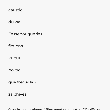
caustic
du vrai
Fessebouqueries
fictions
kultur
politic
que fœtus là ?
zarchives
Cozette vide sa plume
Fièrement propulsé par WordPress