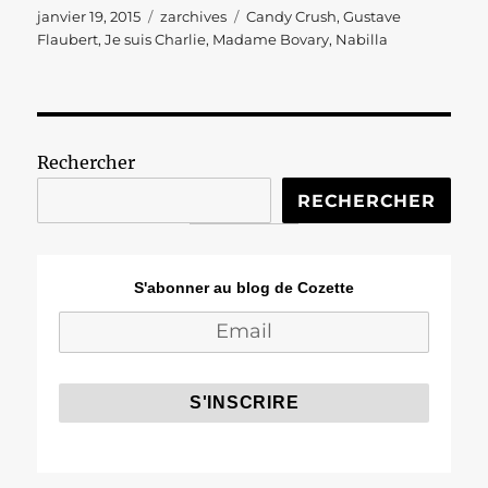
Publié
Catégories
Étiquettes
janvier 19, 2015
zarchives
Candy Crush
,
Gustave
le
Flaubert
,
Je suis Charlie
,
Madame Bovary
,
Nabilla
Rechercher
RECHERCHER
S'abonner au blog de Cozette