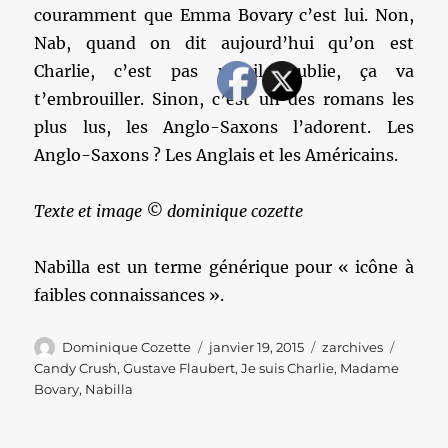
couramment que Emma Bovary c’est lui. Non,
Nab, quand on dit aujourd’hui qu’on est
Charlie, c’est pas pareil, oublie, ça va
t’embrouiller. Sinon, c’est un des romans les
plus lus, les Anglo-Saxons l’adorent. Les
Anglo-Saxons ? Les Anglais et les Américains.
Texte et image © dominique cozette
Nabilla est un terme générique pour « icône à
faibles connaissances ».
Auteur
Publié
Catégories
Étique
Dominique Cozette
janvier 19, 2015
zarchives
le
Candy Crush
,
Gustave Flaubert
,
Je suis Charlie
,
Madame
Bovary
,
Nabilla