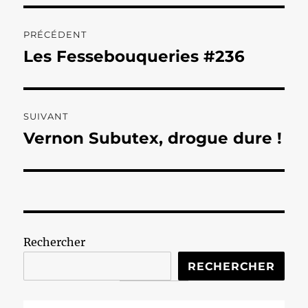
Navigation
PRÉCÉDENT
de
Les Fessebouqueries #236
Publication
précédente :
l’article
SUIVANT
Vernon Subutex, drogue dure !
Publication
suivante :
Rechercher
RECHERCHER