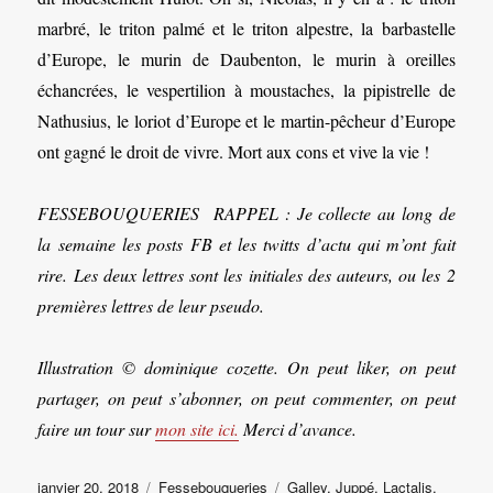
marbré, le triton palmé et le triton alpestre, la barbastelle
d’Europe, le murin de Daubenton, le murin à oreilles
échancrées, le vespertilion à moustaches, la pipistrelle de
Nathusius, le loriot d’Europe et le martin-pêcheur d’Europe
ont gagné le droit de vivre. Mort aux cons et vive la vie !
FESSEBOUQUERIES RAPPEL : Je collecte au long de
la semaine les posts FB et les twitts d’actu qui m’ont fait
rire. Les deux lettres sont les initiales des auteurs, ou les 2
premières lettres de leur pseudo.
Illustration © dominique cozette. On peut liker, on peut
partager, on peut s’abonner, on peut commenter, on peut
faire un tour sur
mon site ici.
Merci d’avance.
Publié
Catégories
Étiquettes
janvier 20, 2018
Fessebouqueries
Galley
,
Juppé
,
Lactalis
,