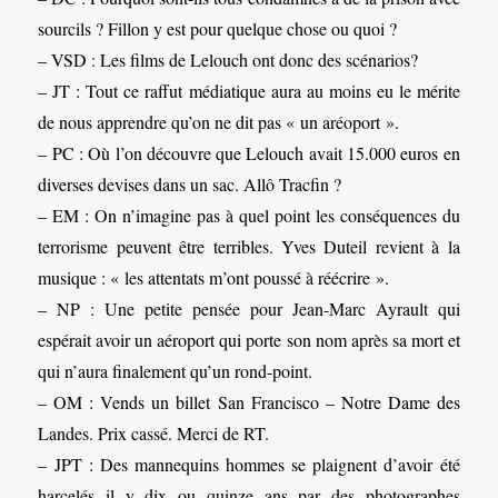
sourcils ? Fillon y est pour quelque chose ou quoi ?
– VSD : Les films de Lelouch ont donc des scénarios?
– JT : Tout ce raffut médiatique aura au moins eu le mérite
de nous apprendre qu’on ne dit pas « un aréoport ».
– PC : Où l’on découvre que Lelouch avait 15.000 euros en
diverses devises dans un sac. Allô Tracfin ?
– EM : On n’imagine pas à quel point les conséquences du
terrorisme peuvent être terribles. Yves Duteil revient à la
musique : « les attentats m’ont poussé à réécrire ».
– NP : Une petite pensée pour Jean-Marc Ayrault qui
espérait avoir un aéroport qui porte son nom après sa mort et
qui n’aura finalement qu’un rond-point.
– OM : Vends un billet San Francisco – Notre Dame des
Landes. Prix cassé. Merci de RT.
– JPT : Des mannequins hommes se plaignent d’avoir été
harcelés il y dix ou quinze ans par des photographes