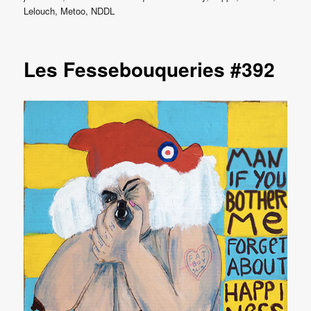
le
Lelouch
,
Metoo
,
NDDL
Les Fessebouqueries #392