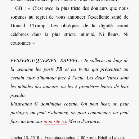
– GB : « C’est avec la plus triste des douleurs que nous
sommes au regret de vous annoncer l’excellente santé de
Donald J.Trump. Les obsèques de la dignité seront
célébrées dans la plus stricte intimité. Ni fleurs. Ni
couronnes »
FESSEBOUQUERIES RAPPEL : Je collecte au long de
la semaine les posts FB et les twitts qui présentent un
certain taux d’humour face à l’actu. Les deux lettres sont
les initiales des auteurs, ou les 2 premières lettres de leur
pseudo.
Illustration © dominique cozette. On peut liker, on peut
partager, on peut s’abonner, on peut commenter, on peut
faire un tour sur
mon site ici.
Merci d’avance.
Publié
Catégories
Étiquettes
janvier 13, 2018
Fessebouqueries
80 km/h
,
Brigitte Lahaie
,