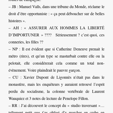
– JB : Manuel Valls, dans une tribune du Monde, réclame le
droit d’être opportuniste : « ça peut déboucher sur de belles
histoires ».
– AH : « ASSURER AUX HOMMES LA LIBERTÉ
D’IMPORTUNER » ???? Sérieusement ? c’est quoi, ces
conneries, les filles ??
– NP : Il est évident que si Catherine Deneuve prenait le
métro (rires), et qu’un type se masturbait contre elle ou la
pelotait, elle considérerait cela comme un total non-
évènement. Voire plaindrait le pauvre garçon.
– CU : Xavier Dupont de Ligonnès n’était pas dans le
monastère, mais les enquêteurs y auraient retrouvé l’esprit
perdu du socialisme, la colonne vertébrale de Laurent
Wauquiez et 3 notes de lecture de Penelope Fillon.
– RR : J’ai découvert le concept du « studio traversant »…
tellement petit que t’es obligé d’y marcher en crabe en