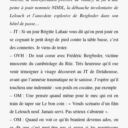
peine à jouir nommée NDDL, la débauche involontaire de
Lelouch et l’anecdote explosive de Beigbeder dans son
hôtel de passe…
– JT : Si un jour Brigitte Lahaie vous dit qu’on peut jouir en
se cognant le petit doigt de pied contre la table basse, c’est
des conneries. Je viens de tester.
– OVH : De tout coeur avec Frédéric Beigbeder, victime
innocente du cambriolage du Ritz. Très heureuse qu’il ose
venir témoigner à visage découvert au JT de Delahousse,
avant que l’amnésie traumatique ne le saisisse. J’espère qu’il
touchera une indemnité : son poids en cocaïne, par exemple
– OM : Une pensée quand même pour le mec qui est en
train de taper sur Le bon coin : « Vends scénario d’un film
de Lelouch neuf. Jamais servi. Pas sérieux s’abstenir ».
– OM : Quand on voit ce qu’ils branlent devenus ados, on
se dit que c’est peut-être pas si grave si les nourrissons