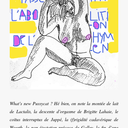
What’s new Pussycat ? Hé bien, on note la montée de lait
de Lactalis, la descente d’orgasme de Brigitte Lahaie, le
coïtus interruptus de Juppé, la (f)rigidité cadavérique de
Woerth, la non-éjectation précoce de Galley, la fin d’une