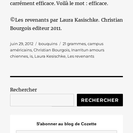
carrément efficace. Voilà le mot : efficace.
©Les revenants par Laura Kasischke. Christian
Bourgois editeur 2011.
Publié
Catégories
Étiquettes
juin 29, 2012
bouquins
21 grammes
,
campus
le
américains
,
Christian Bourgois
,
Inarritun amours
chiennes
,
is
,
Laura Kesischke
,
Les revenants
Rechercher
RECHERCHER
S'abonner au blog de Cozette