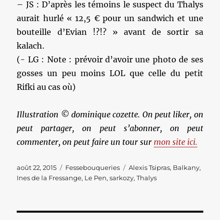
– JS : D’après les témoins le suspect du Thalys
aurait hurlé « 12,5 € pour un sandwich et une
bouteille d’Evian !?!? » avant de sortir sa
kalach.
(- LG : Note : prévoir d’avoir une photo de ses
gosses un peu moins LOL que celle du petit
Rifki au cas où)
Illustration © dominique cozette. On peut liker, on
peut partager, on peut s’abonner, on peut
commenter, on peut faire un tour sur
mon site ici.
Publié
Catégories
Étiquettes
août 22, 2015
Fessebouqueries
Alexis Tsipras
,
Balkany
,
le
Ines de la Fressange
,
Le Pen
,
sarkozy
,
Thalys