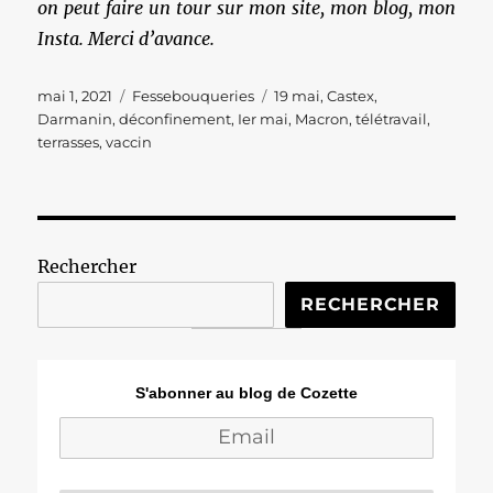
on peut faire un tour sur mon site, mon blog, mon
Insta. Merci d’avance.
Publié
Catégories
Étiquettes
mai 1, 2021
Fessebouqueries
19 mai
,
Castex
,
le
Darmanin
,
déconfinement
,
Ier mai
,
Macron
,
télétravail
,
terrasses
,
vaccin
Rechercher
RECHERCHER
S'abonner au blog de Cozette