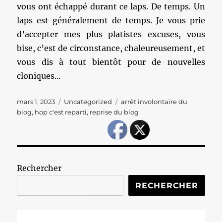
vous ont échappé durant ce laps. De temps. Un
laps est généralement de temps. Je vous prie
d’accepter mes plus platistes excuses, vous
bise, c’est de circonstance, chaleureusement, et
vous dis à tout bientôt pour de nouvelles
cloniques…
Publié
Catégories
Étiquettes
mars 1, 2023
Uncategorized
arrêt involontaire du
le
blog
,
hop c'est reparti
,
reprise du blog
Rechercher
RECHERCHER