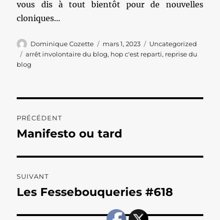
vous dis à tout bientôt pour de nouvelles
cloniques…
Auteur
Publié
Catégories
Dominique Cozette
mars 1, 2023
Uncategorized
le
Étiquettes
arrêt involontaire du blog
,
hop c'est reparti
,
reprise du
blog
Navigation
PRÉCÉDENT
de
Manifesto ou tard
Publication
précédente :
l’article
SUIVANT
Les Fessebouqueries #618
Publication
suivante :