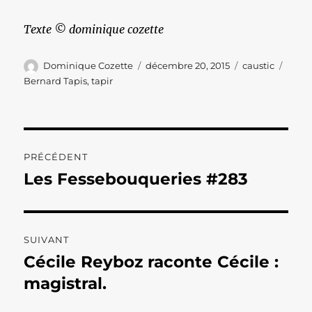
Texte © dominique cozette
Auteur
Publié
Catégories
Étiqu
Dominique Cozette
décembre 20, 2015
caustic
le
Bernard Tapis
,
tapir
Navigation
PRÉCÉDENT
de
Les Fessebouqueries #283
Publication
précédente :
l’article
SUIVANT
Cécile Reyboz raconte Cécile :
Publication
suivante :
magistral.