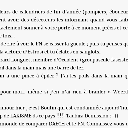
eurs de calendriers de fin d’année (pompiers, éboueur
ent avoir des détecteurs les informant quand vous fait
xactement sonner à votre porte à ce moment précis et ce
e fois…
 de rire à voir le FN se casser la gueule ; puis tu penses q
la victoire d’Estrosi et tu éclates en sanglots..
érard Longuet, membre d’Occident (groupuscule fasciste
oil dans la main mais une barre de fer.
n a une pince à épiler ? J’ai les poils dans la main q
 pour moi… même si j’en n’ai rien à branler » Woert
mmour hier , c’est Boutin qui est condamnée aujourd’hui
p de LAXISME ds ce pays !!!!! Taubira Demission :-))
mmonde de comparer DAECH et le FN. Connaissez vous 