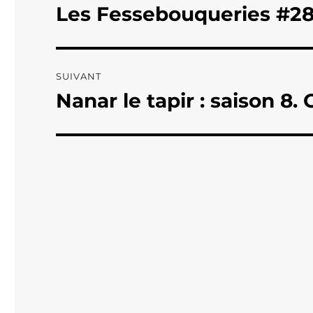
de
Les Fessebouqueries #2
Publication
précédente :
l’article
SUIVANT
Nanar le tapir : saison 8.
Publication
suivante :