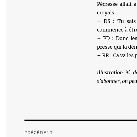
Pécresse allait
croyais.
– DS : Tu sais
commence à être 
– PD : Donc les 
presse qui la dé
– RR : Ça va les 
Illustration © d
s’abonner, on peu
Navigation
PRÉCÉDENT