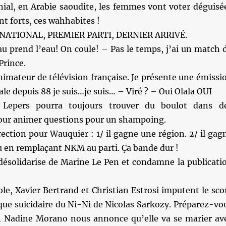
nial, en Arabie saoudite, les femmes vont voter déguisé
sont forts, ces wahhabites !
NATIONAL, PREMIER PARTI, DERNIER ARRIVÉ.
au prend l’eau! On coule! – Pas le temps, j’ai un match 
Prince.
animateur de télévision française. Je présente une émissi
ale depuis 88 je suis…je suis… – Viré ? – Oui Olala OUI
 Lepers pourra toujours trouver du boulot dans d
ur animer questions pour un shampoing.
ection pour Wauquier : 1/ il gagne une région. 2/ il gag
 en remplaçant NKM au parti. Ça bande dur !
 désolidarise de Marine Le Pen et condamne la publicati
le, Xavier Bertrand et Christian Estrosi imputent le sco
ique suicidaire du Ni-Ni de Nicolas Sarkozy. Préparez-vo
 Nadine Morano nous annonce qu’elle va se marier av