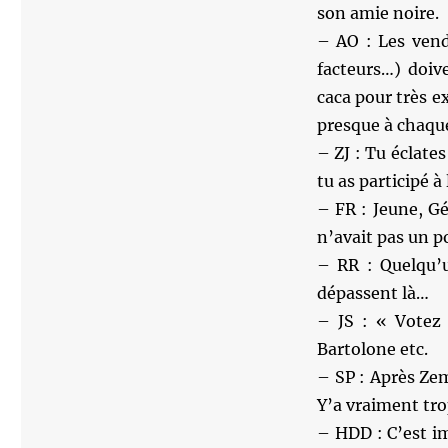
son amie noire.
– AO : Les vend
facteurs…) doiv
caca pour très e
presque à chaqu
– ZJ : Tu éclates
tu as participé à 
– FR : Jeune, G
n’avait pas un p
– RR : Quelqu’u
dépassent là…
– JS : « Votez
Bartolone etc.
– SP : Après Ze
Y’a vraiment tro
– HDD : C’est i