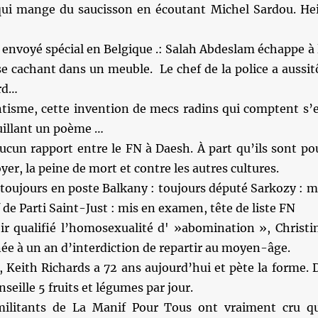
 qui mange du saucisson en écoutant Michel Sardou. He
envoyé spécial en Belgique .: Salah Abdeslam échappe à 
se cachant dans un meuble. Le chef de la police a aussit
ard…
tisme, cette invention de mecs radins qui comptent s’
ouillant un poème …
aucun rapport entre le FN à Daesh. À part qu’ils sont po
er, la peine de mort et contre les autres cultures.
 toujours en poste Balkany : toujours député Sarkozy : m
de Parti Saint-Just : mis en examen, tête de liste FN
ir qualifié l’homosexualité d' »abomination », Christi
e à un an d’interdiction de repartir au moyen-âge.
, Keith Richards a 72 ans aujourd’hui et pète la forme. 
seille 5 fruits et légumes par jour.
militants de La Manif Pour Tous ont vraiment cru q