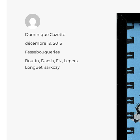
Auteur
Dominique Cozette
Publié
décembre 19, 2015
le
Catégories
Fessebouqueries
Étiquettes
Boutin
,
Daesh
,
FN
,
Lepers
,
Longuet
,
sarkozy