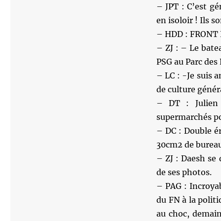
– JPT : C’est gé
en isoloir ! Ils 
– HDD : FRONT 
– ZJ : – Le bate
PSG au Parc des 
– LC : -Je suis 
de culture génér
– DT : Julien
supermarchés po
– DC : Double ér
30cm2 de bureau
– ZJ : Daesh se
de ses photos.
– PAG : Incroyab
du FN à la polit
au choc, demain