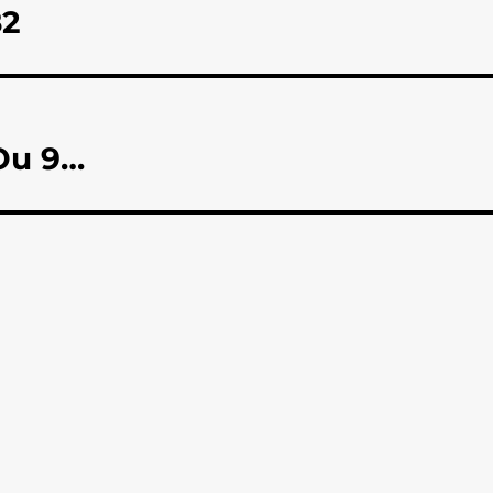
82
 Ou 9…