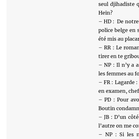
seul djihadiste
Hein?
– HD : De notre 
police belge en 
été mis au plac
– RR : Le roman
tirer en te grib
– NP : Il n’y a 
les femmes au foy
– FR : Lagarde :
en examen, chef 
– PD : Pour avo
Boutin condamné
– JB : D’un côté
l’autre on me con
– NP : Si les 