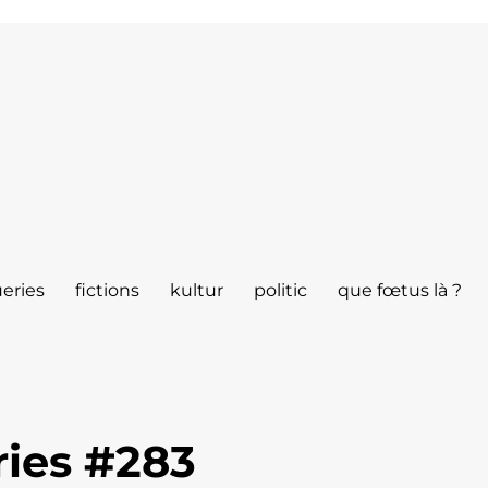
eries
fictions
kultur
politic
que fœtus là ?
ies #283