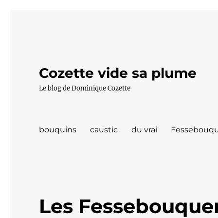
Cozette vide sa plume
Le blog de Dominique Cozette
bouquins
caustic
du vrai
Fessebouqu
Les Fessebouquer