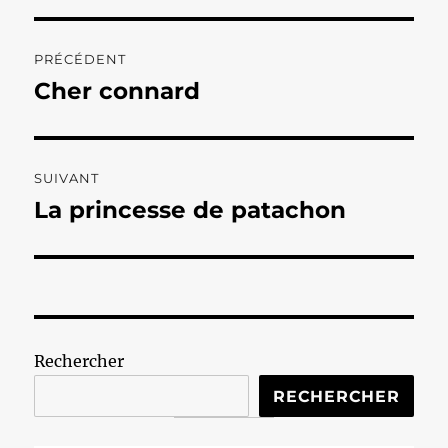
Navigation
PRÉCÉDENT
de
Cher connard
Publication
précédente :
l’article
SUIVANT
La princesse de patachon
Publication
suivante :
Rechercher
RECHERCHER