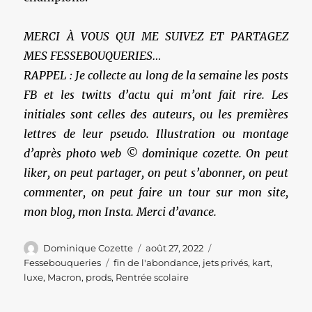
MERCI À VOUS QUI ME SUIVEZ ET PARTAGEZ
MES FESSEBOUQUERIES…
RAPPEL : Je collecte au long de la semaine les posts
FB et les twitts d’actu qui m’ont fait rire. Les
initiales sont celles des auteurs, ou les premières
lettres de leur pseudo. Illustration ou montage
d’après photo web © dominique cozette. On peut
liker, on peut partager, on peut s’abonner, on peut
commenter, on peut faire un tour sur mon site,
mon blog, mon Insta. Merci d’avance.
Auteur
Publié
Catégories
Dominique Cozette
août 27, 2022
le
Étiquettes
Fessebouqueries
fin de l'abondance
,
jets privés
,
kart
,
luxe
,
Macron
,
prods
,
Rentrée scolaire