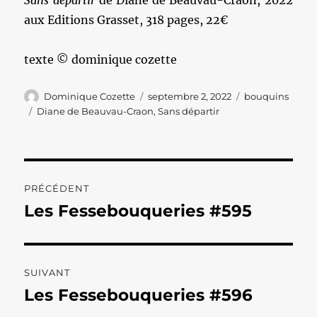
Sans départir
de Diane de Beauvau-Craon, 2022
aux Editions Grasset, 318 pages, 22€
texte © dominique cozette
Auteur
Publié
Catégories
Dominique Cozette
septembre 2, 2022
bouquins
le
Étiquettes
Diane de Beauvau-Craon
,
Sans départir
Navigation
PRÉCÉDENT
de
Les Fessebouqueries #595
Publication
précédente :
l’article
SUIVANT
Les Fessebouqueries #596
Publication
suivante :