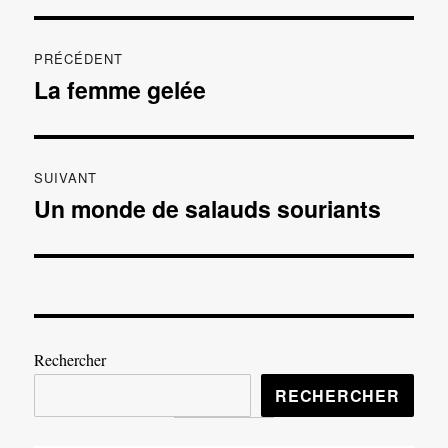
Navigation
PRÉCÉDENT
de
La femme gelée
Publication
précédente :
l’article
SUIVANT
Un monde de salauds souriants
Publication
suivante :
Rechercher
RECHERCHER