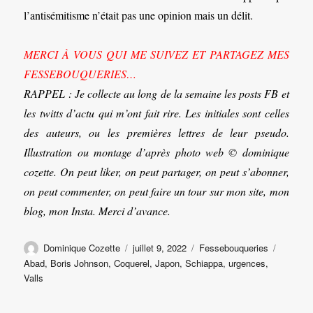
l’antisémitisme n’était pas une opinion mais un délit.
MERCI À VOUS QUI ME SUIVEZ ET PARTAGEZ MES
FESSEBOUQUERIES…
RAPPEL : Je collecte au long de la semaine les posts FB et
les twitts d’actu qui m’ont fait rire. Les initiales sont celles
des auteurs, ou les premières lettres de leur pseudo.
Illustration ou montage d’après photo web © dominique
cozette. On peut liker, on peut partager, on peut s’abonner,
on peut commenter, on peut faire un tour sur mon site, mon
blog, mon Insta. Merci d’avance.
Auteur
Publié
Catégories
Étiquet
Dominique Cozette
juillet 9, 2022
Fessebouqueries
le
Abad
,
Boris Johnson
,
Coquerel
,
Japon
,
Schiappa
,
urgences
,
Valls