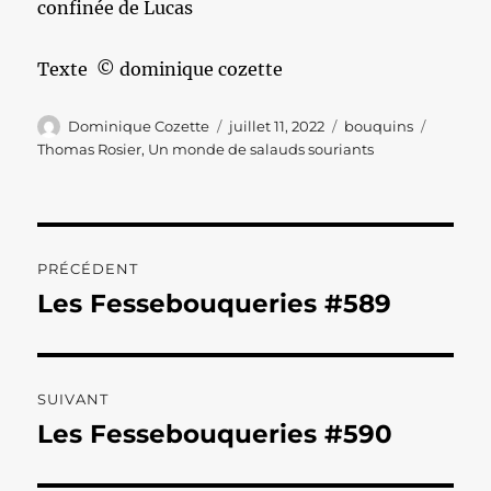
confinée de Lucas
Texte © dominique cozette
Auteur
Publié
Catégories
Étiquet
Dominique Cozette
juillet 11, 2022
bouquins
le
Thomas Rosier
,
Un monde de salauds souriants
Navigation
PRÉCÉDENT
de
Les Fessebouqueries #589
Publication
précédente :
l’article
SUIVANT
Les Fessebouqueries #590
Publication
suivante :