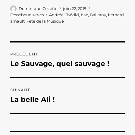
Auteur
Publié
Catégories
Dominique Cozette
juin 22, 2019
le
Étiquettes
Fessebouqueries
Andrée Chédid
,
bac
,
Balkany
,
bernard
arnault
,
Fête de la Musique
Navigation
PRÉCÉDENT
de
Le Sauvage, quel sauvage !
Publication
précédente :
l’article
SUIVANT
La belle Ali !
Publication
suivante :