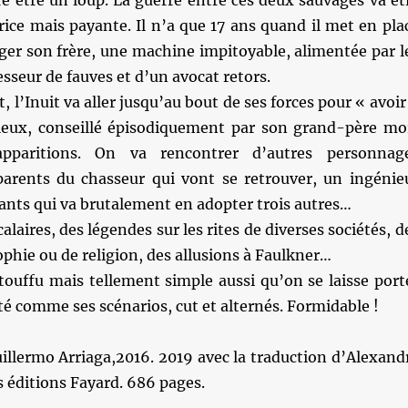
re être un loup. La guerre entre ces deux sauvages va êt
rice mais payante. Il n’a que 17 ans quand il met en pla
ger son frère, une machine impitoyable, alimentée par l
esseur de fauves et d’un avocat retors.
t, l’Inuit va aller jusqu’au bout de ses forces pour « avoir
leux, conseillé épisodiquement par son grand-père mo
apparitions. On va rencontrer d’autres personnag
parents du chasseur qui vont se retrouver, un ingénie
fants qui va brutalement en adopter trois autres…
calaires, des légendes sur les rites de diverses sociétés, d
ophie ou de religion, des allusions à Faulkner…
touffu mais tellement simple aussi qu’on se laisse port
té comme ses scénarios, cut et alternés. Formidable !
illermo Arriaga,2016. 2019 avec la traduction d’Alexand
s éditions Fayard. 686 pages.