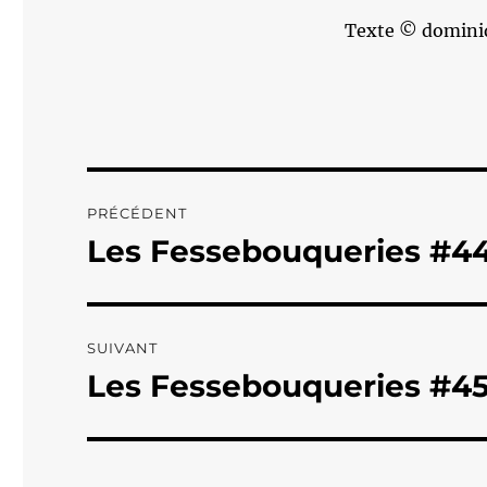
Texte © domini
Navigation
PRÉCÉDENT
de
Les Fessebouqueries #4
Publication
précédente :
l’article
SUIVANT
Les Fessebouqueries #4
Publication
suivante :