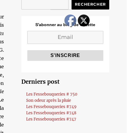
RECHERCHER
ur
is
S'abonner au blog de Cozette
21
us
G.
te
ue
e,
Derniers post
on
le
Les Fessebouqueries # 750
Le
Son odeur après la pluie
Les Fessebouqueries #749
la
Les Fessebouqueries #748
re
Les Fessebouqueries #747
le