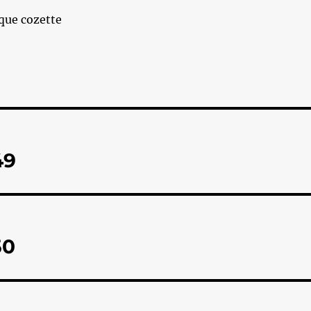
que cozette
49
50