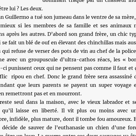
dominant traqué par un chasseur inu
être lui ? Les deux.
an Guillermo a tué son jumeau dans le ventre de sa mère, 
 mieux si les membres de sa famille et ses animaux 
s après les autres. D’abord son grand frère, un chic ty
 se fait un blé de ouf en élevant des chinchillas mais aus
 qui refuse de verser des pots de vin au chef de la polic
he avec un groupuscule d’ultra-cathos réacs, les « bo
-ci punissent ceux qui ne pensent pas comme il faut et 
flic ripou en chef. Donc le grand frère sera assassiné 
endant que leurs parents se payent un super voyage 
’en remettront pas et en mourront.
reste seul dans la maison, avec le vieux labrador et s
qu’il laisse en liberté. Il vit plus ou moins avec u
ibre, infidèle, plus mature, dont il tombe fou amoureux. 
décide de sauver de l’euthanasie un chien d’une for