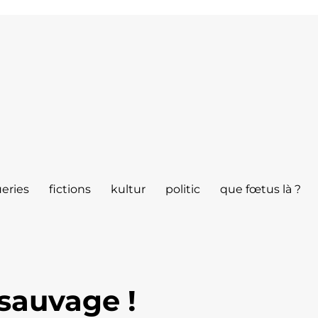
eries
fictions
kultur
politic
que fœtus là ?
sauvage !