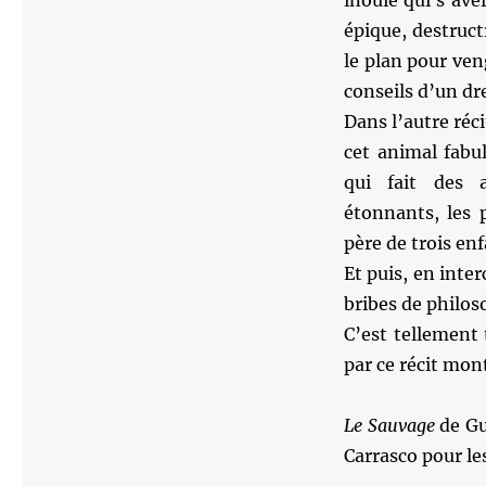
inouïe qui s’avè
épique, destruct
le plan pour ven
conseils d’un dr
Dans l’autre réci
cet animal fabu
qui fait des 
étonnants, les 
père de trois en
Et puis, en inter
bribes de philos
C’est tellement 
par ce récit mon
Le Sauvage
de Gu
Carrasco pour le