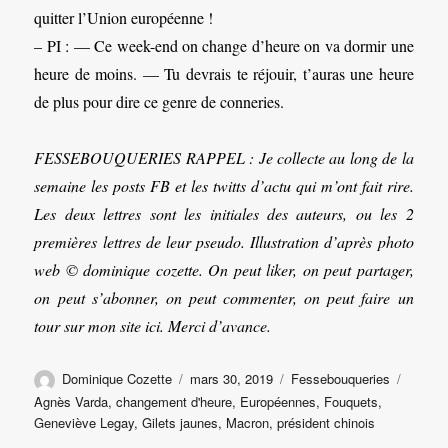
quitter l’Union européenne !
– PI : — Ce week-end on change d’heure on va dormir une
heure de moins. — Tu devrais te réjouir, t’auras une heure
de plus pour dire ce genre de conneries.
FESSEBOUQUERIES RAPPEL : Je collecte au long de la
semaine les posts FB et les twitts d’actu qui m’ont fait rire.
Les deux lettres sont les initiales des auteurs, ou les 2
premières lettres de leur pseudo. Illustration d’après photo
web © dominique cozette. On peut liker, on peut partager,
on peut s’abonner, on peut commenter, on peut faire un
tour sur mon site ici. Merci d’avance.
Auteur
Publié
Catégories
Étique
Dominique Cozette
mars 30, 2019
Fessebouqueries
le
Agnès Varda
,
changement d'heure
,
Européennes
,
Fouquets
,
Geneviève Legay
,
Gilets jaunes
,
Macron
,
président chinois