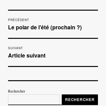
Navigation
PRÉCÉDENT
de
Le polar de l'été (prochain ?)
Publication
précédente :
l’article
SUIVANT
Article suivant
Publication
suivante :
Rechercher
RECHERCHER